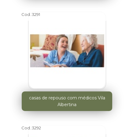
Cod.:
3291
casas de repouso com médicos Vila
Albertina
Cod.:
3292