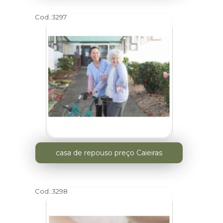
Cod.:
3297
casa de repouso preço Caieiras
Cod.:
3298