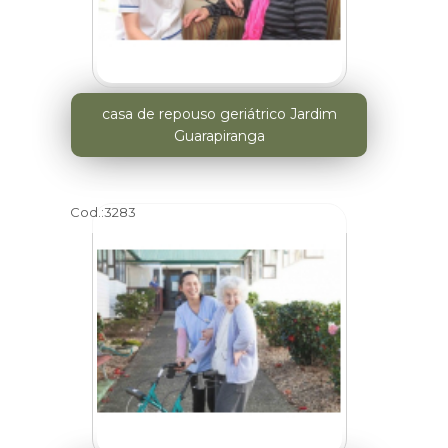
casa de repouso geriátrico Jardim
Guarapiranga
Cod.:
3283