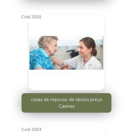
Cod.:
3302
casas de repouso de idosos preço
Caieiras
Cod.:
3303