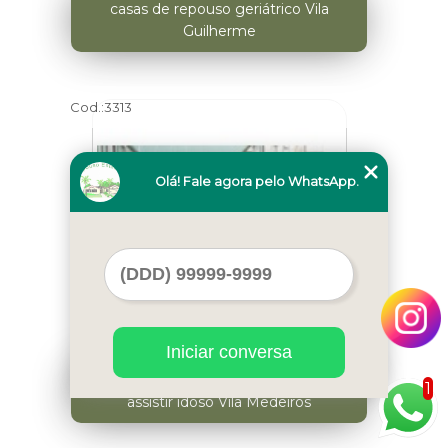
casas de repouso geriátrico Vila
Guilherme
Cod.:
3313
Olá! Fale agora pelo WhatsApp.
Iniciar conversa
quanto custa casa de repouso para
1
assistir idoso Vila Medeiros