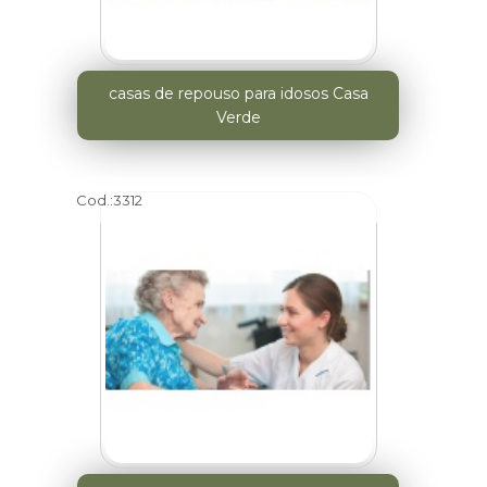
casas de repouso para idosos Casa
Verde
Cod.:
3312