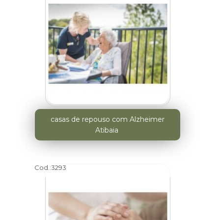
casas de repouso com Alzheimer
Atibaia
Cod.:
3293