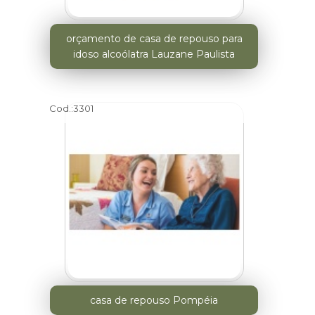
orçamento de casa de repouso para
idoso alcoólatra Lauzane Paulista
Cod.:
3301
casa de repouso Pompéia