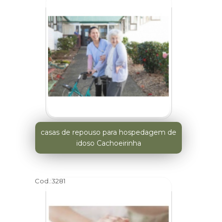
casas de repouso para hospedagem de
idoso Cachoeirinha
Cod.:
3281