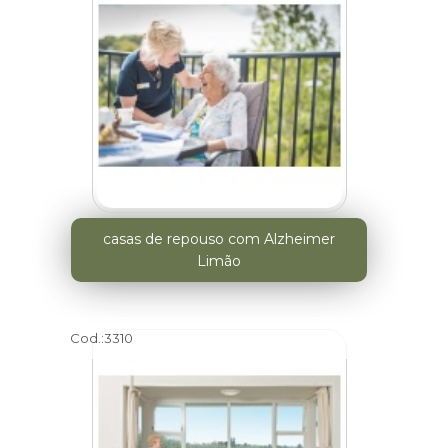
casas de repouso com Alzheimer
Limão
Cod.:
3310