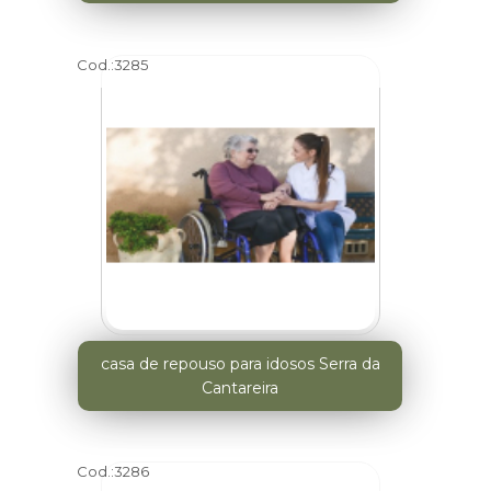
Cod.:
3285
casa de repouso para idosos Serra da
Cantareira
Cod.:
3286