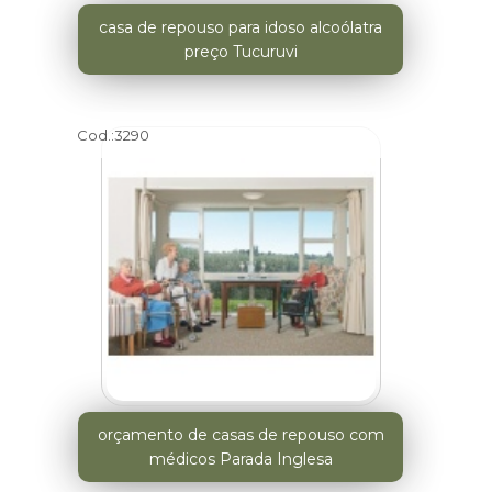
casa de repouso para idoso alcoólatra
preço Tucuruvi
Cod.:
3290
orçamento de casas de repouso com
médicos Parada Inglesa