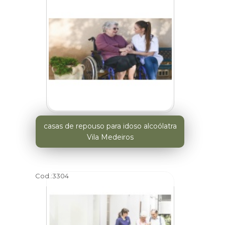
casas de repouso para idoso alcoólatra
Vila Medeiros
Cod.:
3304