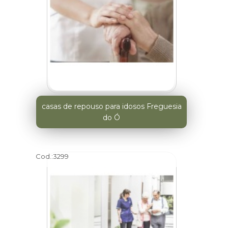
casas de repouso para idosos Freguesia
do Ó
Cod.:
3299