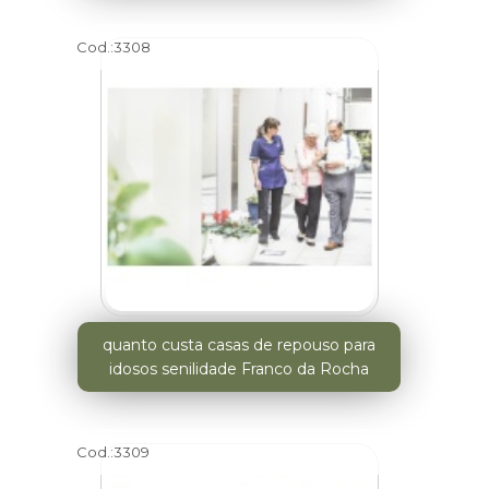
Cod.:
3308
quanto custa casas de repouso para
idosos senilidade Franco da Rocha
Cod.:
3309