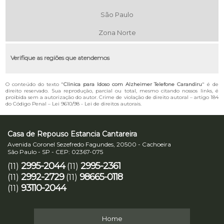
São Paulo
Zona Norte
Verifique as regiões que atendemos
O conteúdo do texto "
Clinica para Idoso com Alzheimer Telefone Carandiru
" é de
direito reservado. Sua reprodução, parcial ou total, mesmo citando nossos links, é
proibida sem a autorização do autor. Crime de violação de direito autoral – artigo 184
do Código Penal –
Lei 9610/98 - Lei de direitos autorais
.
Casa de Repouso Estancia Cantareira
Avenida Coronel Sezefredo Fagundes, 20500 - Cachoeira
São Paulo - SP - CEP: 02367-075
2995-2044
2995-2361
(11)
(11)
2992-2729
98665-0118
(11)
(11)
93110-2044
(11)
Home