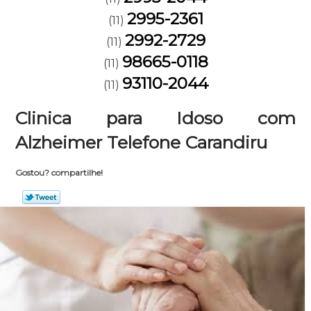
2995-2361
(11)
2992-2729
(11)
98665-0118
(11)
93110-2044
(11)
Clinica para Idoso com
Alzheimer Telefone Carandiru
Gostou? compartilhe!