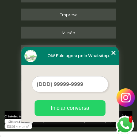
Empresa
Missão
Serviços
Olá! Fale agora pelo WhatsApp.
Contato
Mapa do site
Iniciar conversa
©
O inteiro teor deste site está sujeito à proteção de direitos autorais. Copyright
Casa
1
de Repouso Estancia Cantareira (Lei 9610 de 19/02/1998)