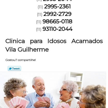
2995-2361
(11)
2992-2729
(11)
98665-0118
(11)
93110-2044
(11)
Clinica para Idosos Acamados
Vila Guilherme
Gostou? compartilhe!