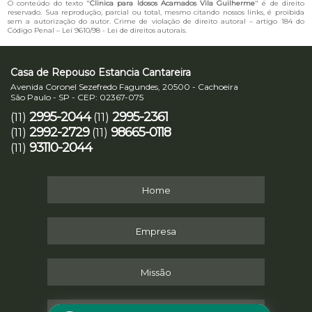
O conteúdo do texto "
Clinica para Idosos Acamados Vila Guilherme
" é de direito
reservado. Sua reprodução, parcial ou total, mesmo citando nossos links, é proibida
sem a autorização do autor. Crime de violação de direito autoral – artigo 184 do
Código Penal –
Lei 9610/98 - Lei de direitos autorais
.
Casa de Repouso Estancia Cantareira
Avenida Coronel Sezefredo Fagundes, 20500 - Cachoeira
São Paulo - SP - CEP: 02367-075
2995-2044
2995-2361
(11)
(11)
2992-2729
98665-0118
(11)
(11)
93110-2044
(11)
Home
Empresa
Missão