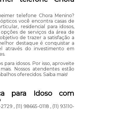
zheimer telefone Chora Menino?
ópticos você encontra casas de
ticular, residencial para idosos,
as opções de serviços da área de
bjetivo de trazer a satisfação a
melhor destaque é conquistar a
el através do investimento em
es.
 para idosos. Por isso, aproveite
mais. Nossos atendentes estão
abalhos oferecidos. Saiba mais!
ica para Idoso com
o
2-2729
,
(11) 98665-0118
,
(11) 93110-