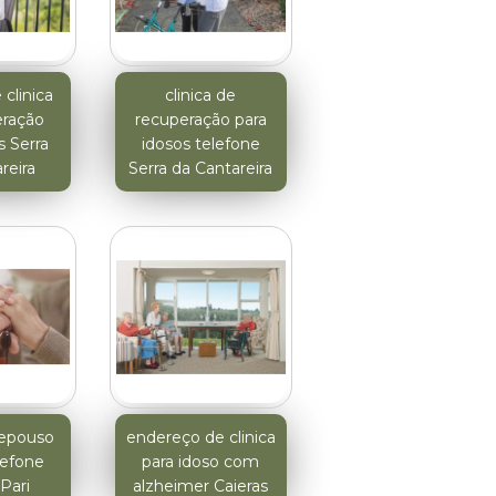
clinica
clinica de
eração
recuperação para
s Serra
idosos telefone
reira
Serra da Cantareira
repouso
endereço de clinica
lefone
para idoso com
Pari
alzheimer Caieras