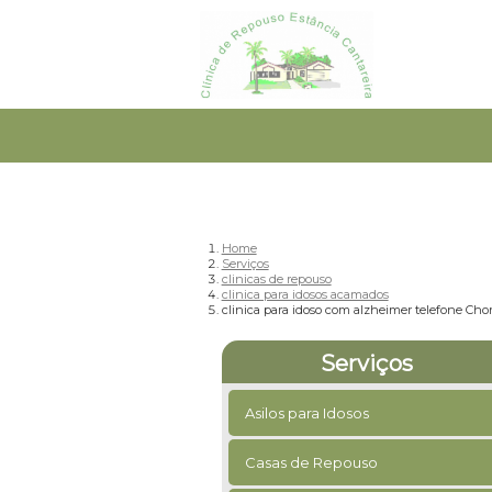
Home
Serviços
clinicas de repouso
clinica para idosos acamados
clinica para idoso com alzheimer telefone Ch
Serviços
Asilos para Idosos
Casas de Repouso