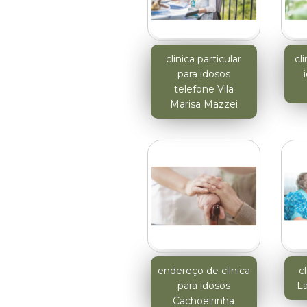
clinica particular
cl
para idosos
telefone Vila
Marisa Mazzei
endereço de clinica
c
para idosos
La
Cachoeirinha