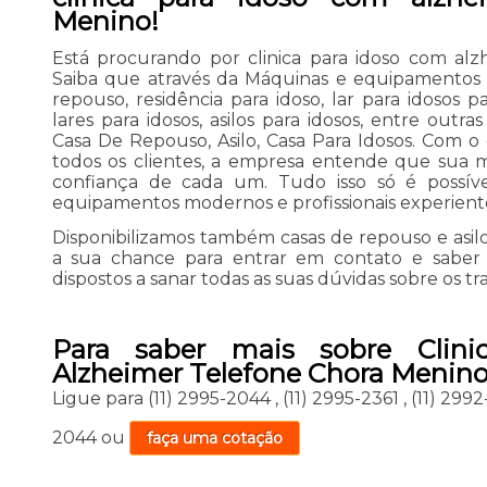
Menino!
Está procurando por clinica para idoso com al
Saiba que através da Máquinas e equipamentos 
repouso, residência para idoso, lar para idosos par
lares para idosos, asilos para idosos, entre outr
Casa De Repouso, Asilo, Casa Para Idosos. Com o o
todos os clientes, a empresa entende que sua 
confiança de cada um. Tudo isso só é possív
equipamentos modernos e profissionais experient
Disponibilizamos também casas de repouso e asilos
a sua chance para entrar em contato e saber 
dispostos a sanar todas as suas dúvidas sobre os tr
Para saber mais sobre Clin
Alzheimer Telefone Chora Menin
Ligue para
(11) 2995-2044
,
(11) 2995-2361
,
(11) 299
2044
ou
faça uma cotação