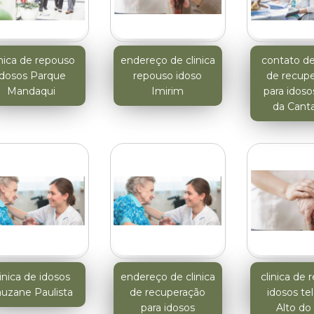
inica de repouso
endereço de clinica
contato de 
idosos Parque
repouso idoso
de recup
Mandaqui
Imirim
para idoso
da Canta
linica de idosos
endereço de clinica
clinica de 
uzane Paulista
de recuperação
idosos te
para idosos
Alto do 