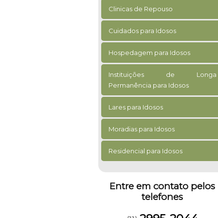
Clinicas de Repouso
Cuidados para Idosos
Hospedagem para Idosos
Instituições de Longa
Permanência para Idosos
Lares para Idosos
Moradias para Idosos
Residencial para Idosos
Entre em contato pelos
telefones