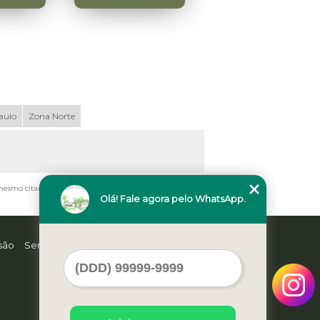
aulo
Zona Norte
, mesmo citando nossos links, é proibida sem a autorização
Olá! Fale agora pelo WhatsApp.
são
Serviços
Contato
Mapa do site