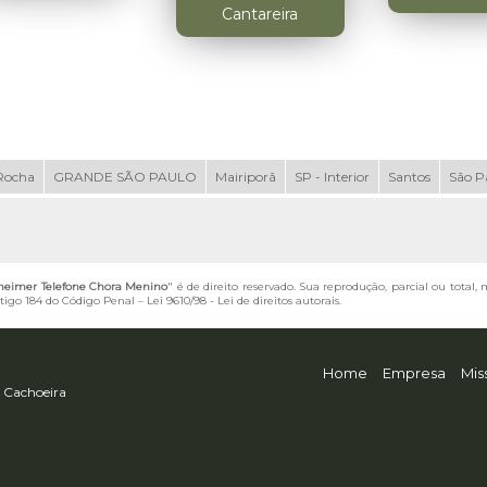
Cantareira
Rocha
GRANDE SÃO PAULO
Mairiporã
SP - Interior
Santos
São P
zheimer Telefone Chora Menino
" é de direito reservado. Sua reprodução, parcial ou total
artigo 184 do Código Penal –
Lei 9610/98 - Lei de direitos autorais
.
Home
Empresa
Mis
 Cachoeira