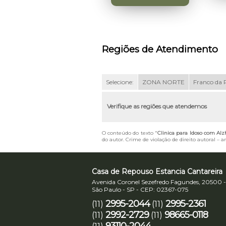
Regiões de Atendimento
Selecione:
ZONA NORTE
Franco da 
Verifique as regiões que atendemos
O conteúdo do texto "
Clinica para Idoso com Al
do autor. Crime de violação de direito autoral – 
Casa de Repouso Estancia Cantareira
Avenida Coronel Sezefredo Fagundes, 20500 -
São Paulo - SP - CEP: 02367-075
2995-2044
2995-2361
(11)
(11)
2992-2729
98665-0118
(11)
(11)