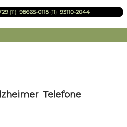
729
98665-0118
93110-2044
(11)
(11)
lzheimer Telefone