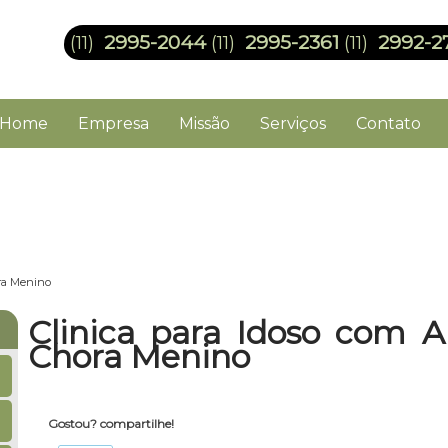
2995-2044
2995-2361
2992-2
(11)
(11)
(11)
Home
Empresa
Missão
Serviços
Contato
ora Menino
Clinica para Idoso com A
Chora Menino
Gostou? compartilhe!