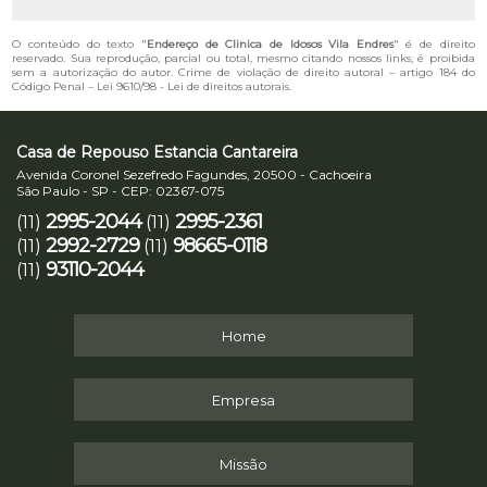
O conteúdo do texto "
Endereço de Clinica de Idosos Vila Endres
" é de direito
reservado. Sua reprodução, parcial ou total, mesmo citando nossos links, é proibida
sem a autorização do autor. Crime de violação de direito autoral – artigo 184 do
Código Penal –
Lei 9610/98 - Lei de direitos autorais
.
Casa de Repouso Estancia Cantareira
Avenida Coronel Sezefredo Fagundes, 20500 - Cachoeira
São Paulo - SP - CEP: 02367-075
2995-2044
2995-2361
(11)
(11)
2992-2729
98665-0118
(11)
(11)
93110-2044
(11)
Home
Empresa
Missão