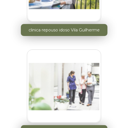
clinica repouso idoso Vila Guilherme