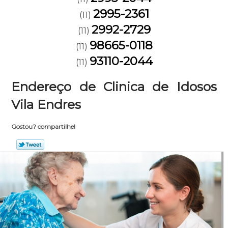
2995-2361
(11)
2992-2729
(11)
98665-0118
(11)
93110-2044
(11)
Endereço de Clinica de Idosos
Vila Endres
Gostou? compartilhe!