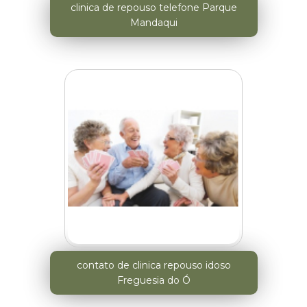
clinica de repouso telefone Parque
Mandaqui
contato de clinica repouso idoso
Freguesia do Ó