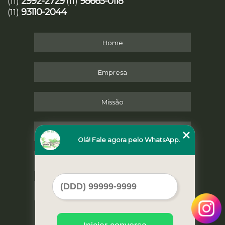
2992-2729
98665-0118
(11)
(11)
93110-2044
(11)
Home
Empresa
Missão
Serviços
Olá! Fale agora pelo WhatsApp.
Contato
Mapa do site