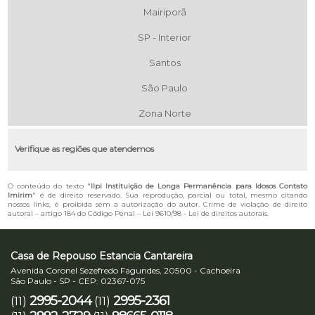
Mairiporã
SP - Interior
Santos
São Paulo
Zona Norte
Verifique as regiões que atendemos
O conteúdo do texto "
Ilpi Instituição de Longa Permanência para Idosos Contato
Imirim
" é de direito reservado. Sua reprodução, parcial ou total, mesmo citando
nossos links, é proibida sem a autorização do autor. Crime de violação de direito
autoral – artigo 184 do Código Penal –
Lei 9610/98 - Lei de direitos autorais
.
Casa de Repouso Estancia Cantareira
Avenida Coronel Sezefredo Fagundes, 20500 - Cachoeira
São Paulo - SP - CEP: 02367-075
2995-2044
2995-2361
(11)
(11)