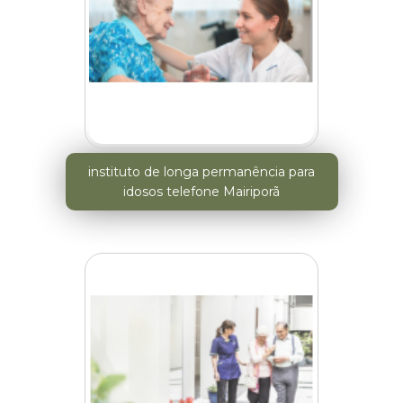
instituto de longa permanência para
idosos telefone Mairiporã