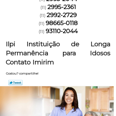
2995-2361
(11)
2992-2729
(11)
98665-0118
(11)
93110-2044
(11)
Ilpi Instituição de Longa
Permanência para Idosos
Contato Imirim
Gostou? compartilhe!