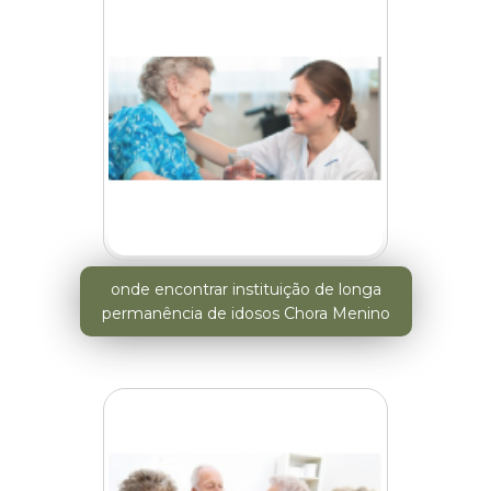
onde encontrar instituição de longa
permanência de idosos Chora Menino