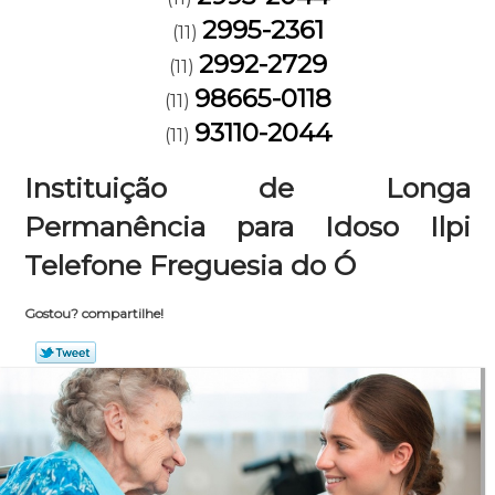
2995-2361
(11)
2992-2729
(11)
98665-0118
(11)
93110-2044
(11)
Instituição de Longa
Permanência para Idoso Ilpi
Telefone Freguesia do Ó
Gostou? compartilhe!