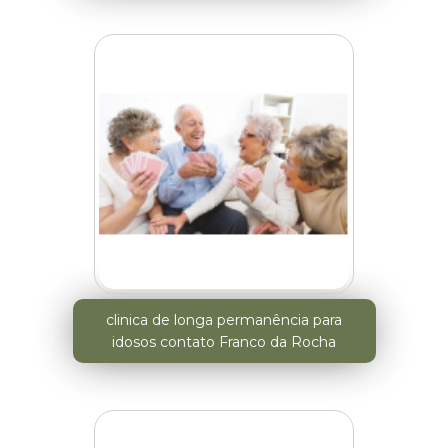
clinica de longa permanência para
idosos contato Franco da Rocha