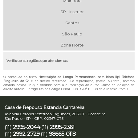
Mairiporã
SP - Interior
Santos
São Paulo
Zona Norte
Verifique as regiões que atendemos
O conteúdo do texto "
Instituição de Longa Permanência para Idoso Ilpi Telefone
Freguesia do Ó
" é de direito reservado. Sua reprodução, parcial ou total, mesmo
citando nossos links, é proibida sem a autorização do autor. Crime de violação de
direito autoral – artigo 184 do Código Penal –
Lei 9610/98 - Lei de direitos autorais
.
Casa de Repouso Estancia Cantareira
Avenida Coronel Sezefredo Fagundes, 20500 - Cachoeira
São Paulo - SP - CEP: 02367-075
2995-2044
2995-2361
(11)
(11)
2992-2729
98665-0118
(11)
(11)