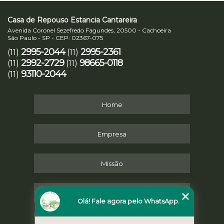
Casa de Repouso Estancia Cantareira
Avenida Coronel Sezefredo Fagundes, 20500 - Cachoeira
São Paulo - SP - CEP: 02367-075
2995-2044
2995-2361
(11)
(11)
2992-2729
98665-0118
(11)
(11)
93110-2044
(11)
Home
Empresa
Missão
Serviços
Olá! Fale agora pelo WhatsApp.
Contato