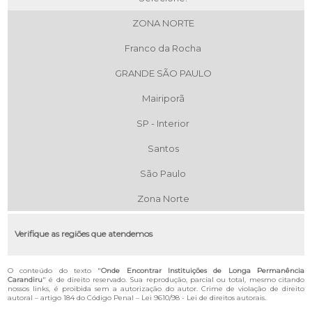
ZONA NORTE
Franco da Rocha
GRANDE SÃO PAULO
Mairiporã
SP - Interior
Santos
São Paulo
Zona Norte
Verifique as regiões que atendemos
O conteúdo do texto "
Onde Encontrar Instituições de Longa Permanência
Carandiru
" é de direito reservado. Sua reprodução, parcial ou total, mesmo citando
nossos links, é proibida sem a autorização do autor. Crime de violação de direito
autoral – artigo 184 do Código Penal –
Lei 9610/98 - Lei de direitos autorais
.