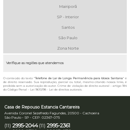
Mairiporã
SP - Interior
Santos
São Paulo
Zona Norte
Verifique as regiões que atendemos
O conteúdo do texto "
Telefone de Lar de Longa Permanência para Idosos Santana
" é
de direito reservado. Sua reprodução, parcial ou total, mesmo citando nossos links, é
proibida sem a autorização do autor. Crime de violação de direito autoral – artigo 184
do Código Penal –
Lei 9610/98 - Lei de direitos autorais
.
Casa de Repouso Estancia Cantareira
Avenida Coronel Sezefredo Fagundes, 20500 - Cachoeira
São Paulo - SP - CEP: 02367-075
2995-2044
2995-2361
(11)
(11)