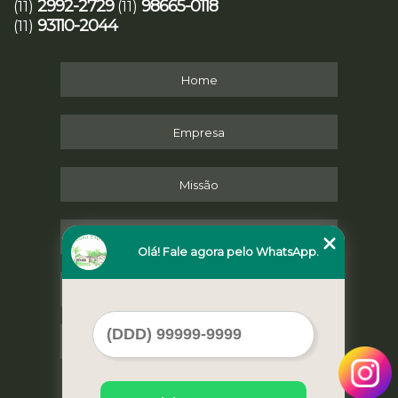
2992-2729
98665-0118
(11)
(11)
93110-2044
(11)
Home
Empresa
Missão
Serviços
Olá! Fale agora pelo WhatsApp.
Contato
Mapa do site