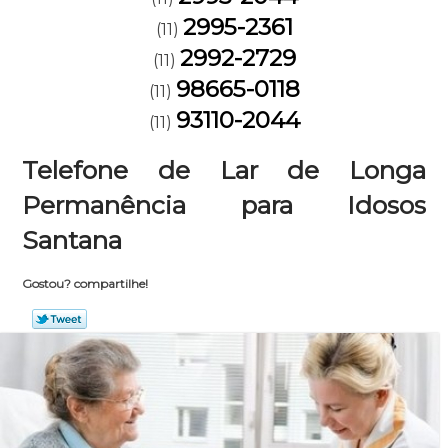
2995-2361
(11)
2992-2729
(11)
98665-0118
(11)
93110-2044
(11)
Telefone de Lar de Longa
Permanência para Idosos
Santana
Gostou? compartilhe!