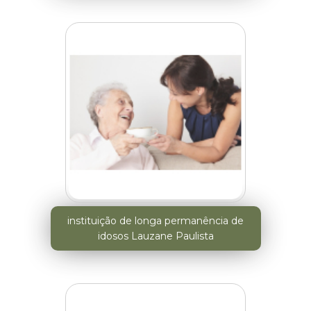
instituição de longa permanência de
idosos Lauzane Paulista