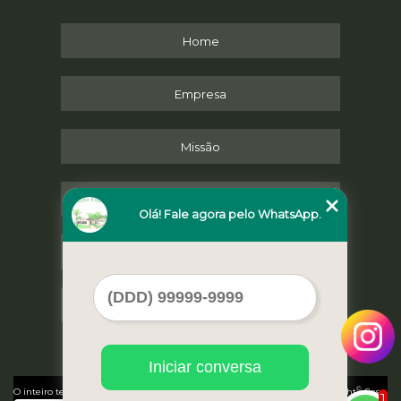
Home
Empresa
Missão
Serviços
Olá! Fale agora pelo WhatsApp.
Contato
Mapa do site
Iniciar conversa
©
O inteiro teor deste site está sujeito à proteção de direitos autorais. Copyright
Casa
1