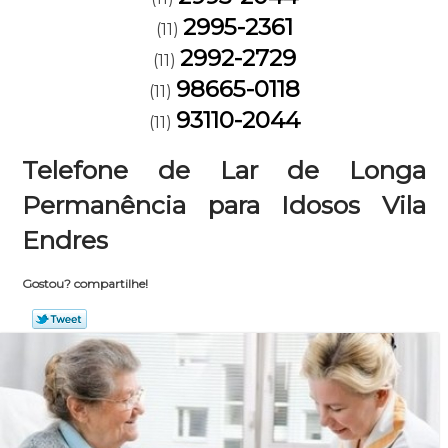
2995-2361
(11)
2992-2729
(11)
98665-0118
(11)
93110-2044
(11)
Telefone de Lar de Longa
Permanência para Idosos Vila
Endres
Gostou? compartilhe!