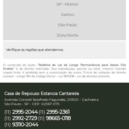
SP - Interior
Santos
São Paulo
Zona Norte
Verifique as regiões que atendemos
O conteúdo do texto "
Telefone de Lar de Longa Permanência para Idosos Vila
Endres
" é de direito reservado. Sua reprodução, parcial ou total, mesmo citando
nossos links, é proibida sem a autorização do autor. Crime de violação de direito
autoral – artigo 184 do Código Penal –
Lei 9610/98 - Lei de direitos autorais
.
Casa de Repouso Estancia Cantareira
Avenida Coronel Sezefredo Fagundes, 20500 - Cachoeira
São Paulo - SP - CEP: 02367-075
2995-2044
2995-2361
(11)
(11)
2992-2729
98665-0118
(11)
(11)
93110-2044
(11)