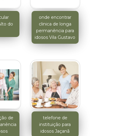
icular
onde encontrar
Alto do
clinica de longa
permanência para
idosos Vila Gustavo
uição de
telefone de
anência
instituição para
osos
idosos Jaçanã