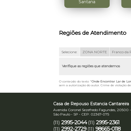
Santana
Regiões de Atendimento
Selecione:
ZONA NORTE
Franco da 
Verifique as regiões que atendemos
O conteúdo do texto "
Onde Encontrar Lar de Lon
sem a autorização do autor. Crime de violação de 
Casa de Repouso Estancia Cantareira
Avenida Coronel Sezefredo Fagundes, 20500 -
São Paulo - SP - CEP: 02367-075
2995-2044
2995-2361
(11)
(11)
2992-2729
98665-0118
(11)
(11)