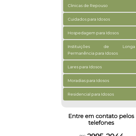
Clinicas de Repouso
Cuidados para Idosos
Hospedagem para Idosos
Instituições de Longa
Permanência para Idosos
Lares para Idosos
Moradias para Idosos
Residencial para Idosos
Entre em contato pelos
telefones