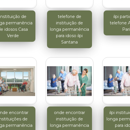
instituição de
telefone de
ilpi part
nga permanência
instituição de
telefone 
e idosos Casa
longa permanência
Pari
Verde
para idoso ilpi
Santana
nde encontrar
onde encontrar
ilpi instit
instituições de
instituição de
longa perm
nga permanência
longa permanência
para id