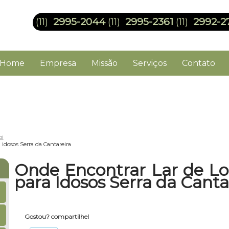
2995-2044
2995-2361
2992-2
(11)
(11)
(11)
Home
Empresa
Missão
Serviços
Contato
pi
idosos Serra da Cantareira
Onde Encontrar Lar de L
para Idosos Serra da Canta
Gostou? compartilhe!