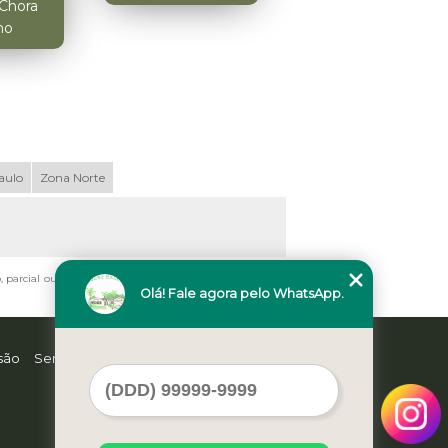
 Chora
no
aulo
Zona Norte
, parcial ou total, mesmo citando nossos links, é proibida
Olá! Fale agora pelo WhatsApp.
são
Serviços
Contato
Mapa do site