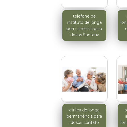
telefone de
instituto de longa
lo
permanência para
d
idosos Santana
clinica de longa
o
permanência para
idosos contato
lo