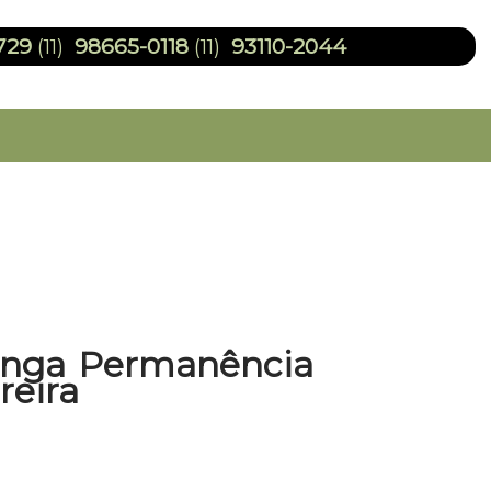
729
98665-0118
93110-2044
(11)
(11)
onga Permanência
reira