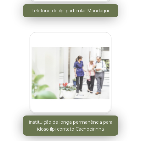
telefone de ilpi particular Mandaqui
instituição de longa permanência para
idoso ilpi contato Cachoeirinha