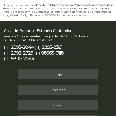
O conteúdo do texto "
Telefone de Instituição de Longa Permanência para Idosos Casa
Verde
" é de direito reservado. Sua reprodução, parcial ou total, mesmo citando nossos
links, é proibida sem a autorização do autor. Crime de violação de direito autoral –
artigo 184 do Código Penal –
Lei 9610/98 - Lei de direitos autorais
.
Casa de Repouso Estancia Cantareira
Avenida Coronel Sezefredo Fagundes, 20500 - Cachoeira
São Paulo - SP - CEP: 02367-075
2995-2044
2995-2361
(11)
(11)
2992-2729
98665-0118
(11)
(11)
93110-2044
(11)
Home
Empresa
Missão