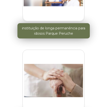
instituição de longa permanência para
idosos Parque Peruche