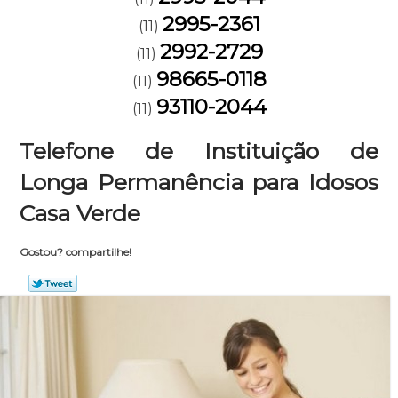
2995-2361
(11)
2992-2729
(11)
98665-0118
(11)
93110-2044
(11)
Telefone de Instituição de
Longa Permanência para Idosos
Casa Verde
Gostou? compartilhe!