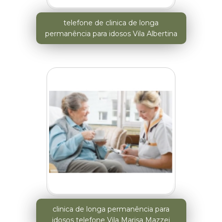
telefone de clinica de longa
permanência para idosos Vila Albertina
clinica de longa permanência para
idosos telefone Vila Marisa Mazzei