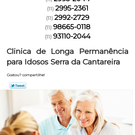
2995-2361
(11)
2992-2729
(11)
98665-0118
(11)
93110-2044
(11)
Clinica de Longa Permanência
para Idosos Serra da Cantareira
Gostou? compartilhe!