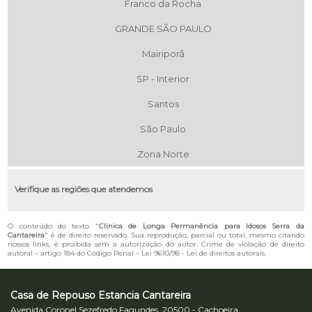
Franco da Rocha
GRANDE SÃO PAULO
Mairiporã
SP - Interior
Santos
São Paulo
Zona Norte
Verifique as regiões que atendemos
O conteúdo do texto "
Clinica de Longa Permanência para Idosos Serra da
Cantareira
" é de direito reservado. Sua reprodução, parcial ou total, mesmo citando
nossos links, é proibida sem a autorização do autor. Crime de violação de direito
autoral – artigo 184 do Código Penal –
Lei 9610/98 - Lei de direitos autorais
.
Casa de Repouso Estancia Cantareira
Avenida Coronel Sezefredo Fagundes, 20500 - Cachoeira