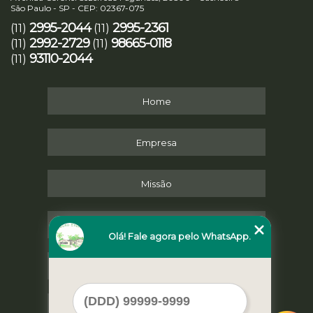
São Paulo - SP - CEP: 02367-075
2995-2044
2995-2361
(11)
(11)
2992-2729
98665-0118
(11)
(11)
93110-2044
(11)
Home
Empresa
Missão
Serviços
Olá! Fale agora pelo WhatsApp.
Contato
Mapa do site