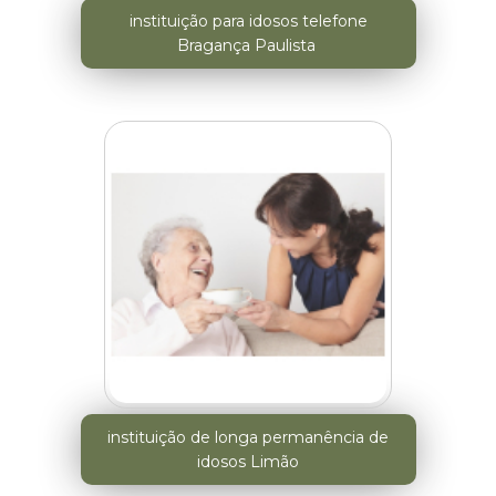
instituição para idosos telefone
Bragança Paulista
instituição de longa permanência de
idosos Limão