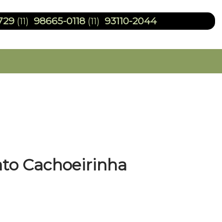
729
98665-0118
93110-2044
(11)
(11)
ato Cachoeirinha