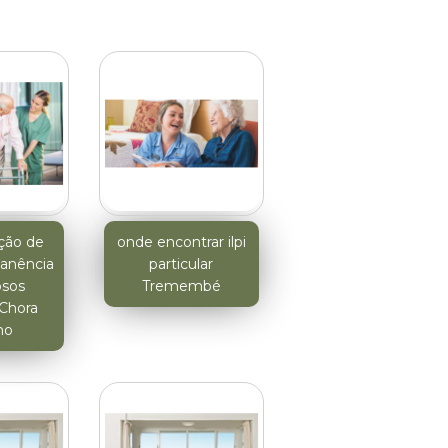
uição de
onde encontrar ilpi
anência
particular
osos
Tremembé
 Chora
no