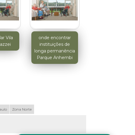
lar Vila
onde encontrar
azzei
instituições de
longa permanência
Parque Anhembi
aulo
Zona Norte