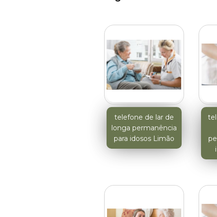
telefone de lar de
te
longa permanência
para idosos Limão
pe