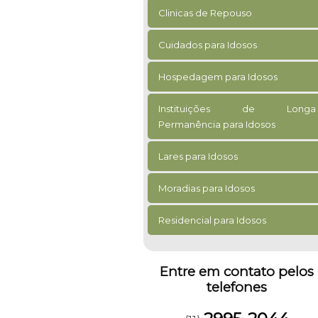
Clinicas de Repouso
Cuidados para Idosos
Hospedagem para Idosos
Instituições de Longa
Permanência para Idosos
Lares para Idosos
Moradias para Idosos
Residencial para Idosos
Entre em contato pelos
telefones