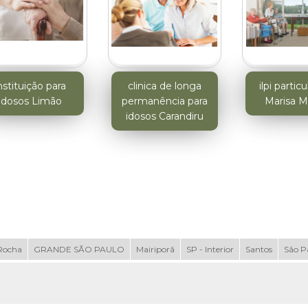
nstituição para
clinica de longa
ilpi particu
idosos Limão
permanência para
Marisa M
idosos Carandiru
Rocha
GRANDE SÃO PAULO
Mairiporã
SP - Interior
Santos
São P