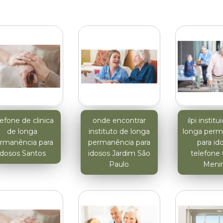
lefone de clinica
onde encontrar
ilpi instit
de longa
instituto de longa
longa perm
rmanência para
permanência para
para id
idosos Santos
idosos Jardim São
telefone
Paulo
Meni