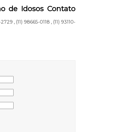
ão de Idosos Contato
2-2729
,
(11) 98665-0118
,
(11) 93110-