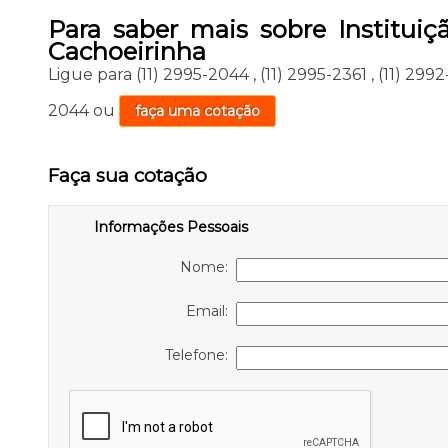
Para saber mais sobre Instituiç
Cachoeirinha
Ligue para
(11) 2995-2044
,
(11) 2995-2361
,
(11) 299
2044
ou
faça uma cotação
Faça sua cotação
Informações Pessoais
Nome:
Email:
Telefone: