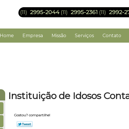
2995-2044
2995-2361
2992-2
(11)
(11)
(11)
Home
Empresa
Missão
Serviços
Contato
Instituição de Idosos Cont
Gostou? compartilhe!