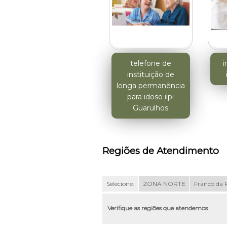
telefone de
i
instituição de
longa permanência
para idoso ilpi
Guarulhos
Regiões de Atendimento
Selecione:
ZONA NORTE
Franco da 
Verifique as regiões que atendemos