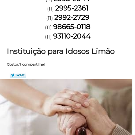
2995-2361
(11)
2992-2729
(11)
98665-0118
(11)
93110-2044
(11)
Instituição para Idosos Limão
Gostou? compartilhe!