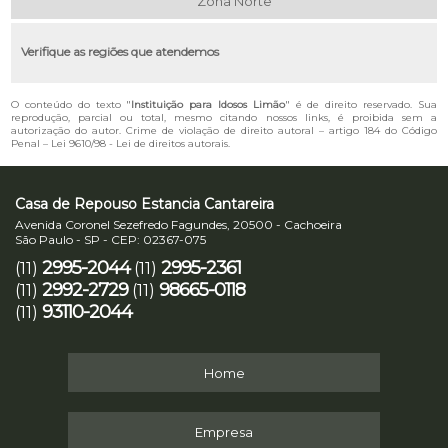
Zona Norte
Verifique as regiões que atendemos
O conteúdo do texto "
Instituição para Idosos Limão
" é de direito reservado. Sua
reprodução, parcial ou total, mesmo citando nossos links, é proibida sem a
autorização do autor. Crime de violação de direito autoral – artigo 184 do Código
Penal –
Lei 9610/98 - Lei de direitos autorais
.
Casa de Repouso Estancia Cantareira
Avenida Coronel Sezefredo Fagundes, 20500 - Cachoeira
São Paulo - SP - CEP: 02367-075
2995-2044
2995-2361
(11)
(11)
2992-2729
98665-0118
(11)
(11)
93110-2044
(11)
Home
Empresa