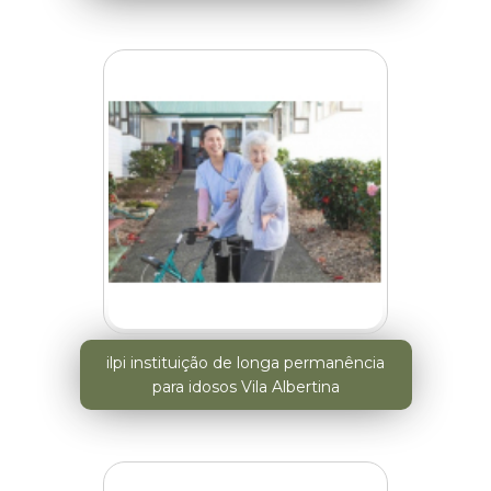
ilpi instituição de longa permanência
para idosos Vila Albertina