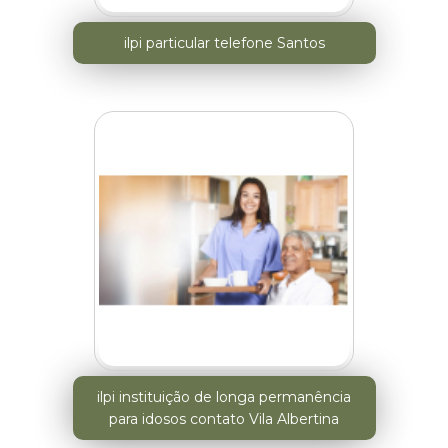
ilpi particular telefone Santos
ilpi instituição de longa permanência
para idosos contato Vila Albertina