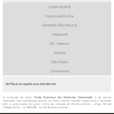
ZONA NORTE
Franco da Rocha
GRANDE SÃO PAULO
Mairiporã
SP - Interior
Santos
São Paulo
Zona Norte
Verifique as regiões que atendemos
O conteúdo do texto "
Onde Encontrar Ilpi Particular Tremembé
" é de direito
reservado. Sua reprodução, parcial ou total, mesmo citando nossos links, é proibida
sem a autorização do autor. Crime de violação de direito autoral – artigo 184 do
Código Penal –
Lei 9610/98 - Lei de direitos autorais
.