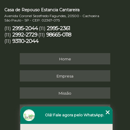
Casa de Repouso Estancia Cantareira
Avenida Coronel Sezefredo Fagundes, 20500 - Cachoeira
São Paulo - SP - CEP: 02367-075
2995-2044
2995-2361
(11)
(11)
2992-2729
98665-0118
(11)
(11)
93110-2044
(11)
Home
Empresa
Missão
Serviços
Olá! Fale agora pelo WhatsApp.
Contato