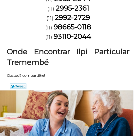
2995-2361
(11)
2992-2729
(11)
98665-0118
(11)
93110-2044
(11)
Onde Encontrar Ilpi Particular
Tremembé
Gostou? compartilhe!