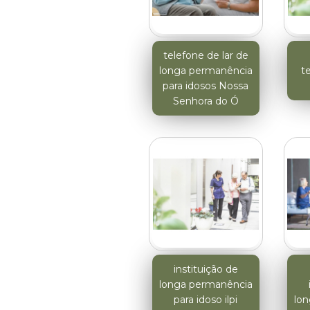
telefone de lar de
longa permanência
t
para idosos Nossa
Senhora do Ó
instituição de
longa permanência
para idoso ilpi
lo