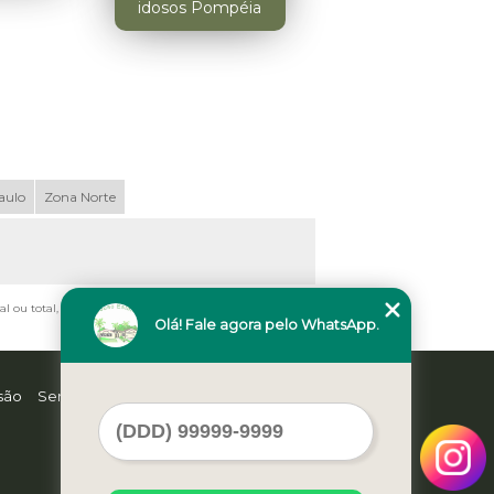
idosos Pompéia
aulo
Zona Norte
ial ou total, mesmo citando nossos links, é proibida sem a
Olá! Fale agora pelo WhatsApp.
são
Serviços
Contato
Mapa do site