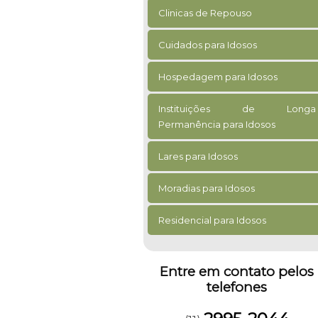
Clinicas de Repouso
Cuidados para Idosos
Hospedagem para Idosos
Instituições de Longa
Permanência para Idosos
Lares para Idosos
Moradias para Idosos
Residencial para Idosos
Entre em contato pelos
telefones