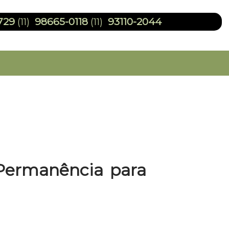
729
98665-0118
93110-2044
(11)
(11)
a Permanência para