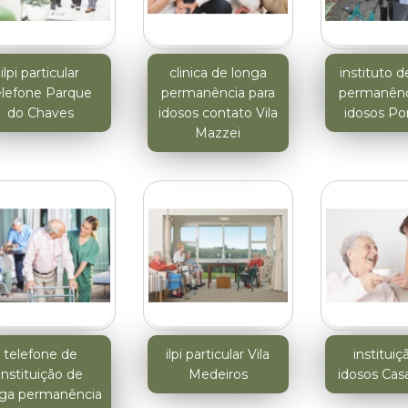
ilpi particular
clinica de longa
instituto d
elefone Parque
permanência para
permanênc
do Chaves
idosos contato Vila
idosos P
Mazzei
telefone de
ilpi particular Vila
instituiç
instituição de
Medeiros
idosos Cas
nga permanência