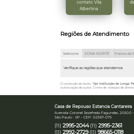
contato Vila
d
Albertina
Regiões de Atendimento
Selecione:
ZONA NORTE
Franco da 
Verifique as regiões que atendemos
O conteúdo do texto "
Ilpi Instituição de Longa 
autorização do autor. Crime de violação de direit
Casa de Repouso Estancia Cantareira
Avenida Coronel Sezefredo Fagundes, 20500 -
São Paulo - SP - CEP: 02367-075
2995-2044
2995-2361
(11)
(11)
2992-2729
98665-0118
(11)
(11)