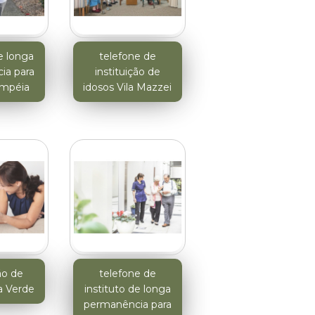
e longa
telefone de
ia para
instituição de
ompéia
idosos Vila Mazzei
ão de
telefone de
a Verde
instituto de longa
permanência para