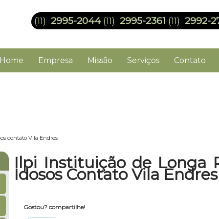
2995-2044
2995-2361
2992-2
(11)
(11)
(11)
Home
Empresa
Missão
Serviços
Contato
sos contato Vila Endres
Ilpi Instituição de Long
Idosos Contato Vila Endres
Gostou? compartilhe!