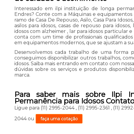
Interessado em ilpi instituição de longa perma
Endres? Conte com a Máquinas e equipamentos ópt
ramo de Casa De Repouso, Asilo, Casa Para Idosos
asilos para idosos, casas de repouso para idosos,
idosos com alzheimer , lar para idosos particular e
conta com um time de profissionais qualificados 
em equipamentos modernos, que se ajustam a sua
Desenvolvemos cada trabalho de uma forma prof
conseguimos disponibilizar outros trabalhos, com
idosos. Saiba mais entrando em contato com nossa
dúvidas sobre os serviços e produtos disponibi
marca.
Para saber mais sobre Ilpi I
Permanência para Idosos Contato
Ligue para
(11) 2995-2044
,
(11) 2995-2361
,
(11) 299
2044
ou
faça uma cotação