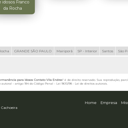
e idosos Franco
da Rocha
Rocha
GRANDE SÃO PAULO
Mairiporã
SP - Interior
Santos
São P
Permanência para Idosos Contato Vila Endres
" é de direito reservado. Sua reprodução, parc
o autoral – artigo 184 do Código Penal –
Lei 9610/98 - Lei de direitos autorais
.
Home
Empresa
Mis
 Cachoeira