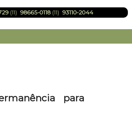
729
98665-0118
93110-2044
(11)
(11)
ermanência para