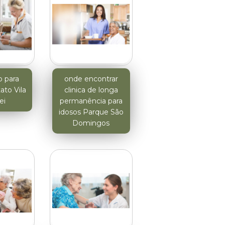
o para
onde encontrar
ato Vila
clinica de longa
ei
permanência para
idosos Parque São
Domingos