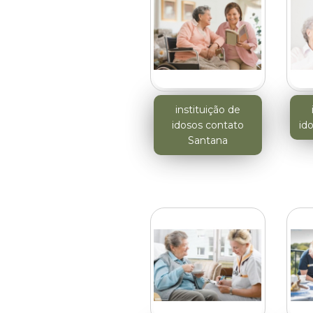
instituição de
idosos contato
ido
Santana