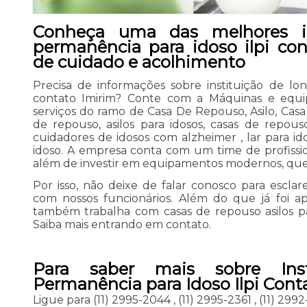
Conheça uma das melhores in
permanência para idoso ilpi con
de cuidado e acolhimento
Precisa de informações sobre instituição de lo
contato Imirim? Conte com a Máquinas e equipa
serviços do ramo de Casa De Repouso, Asilo, Casa
de repouso, asilos para idosos, casas de repouso
cuidadores de idosos com alzheimer , lar para ido
idoso. A empresa conta com um time de profission
além de investir em equipamentos modernos, que 
Por isso, não deixe de falar conosco para escl
com nossos funcionários. Além do que já foi 
também trabalha com casas de repouso asilos pa
Saiba mais entrando em contato.
Para saber mais sobre Ins
Permanência para Idoso Ilpi Cont
Ligue para
(11) 2995-2044
,
(11) 2995-2361
,
(11) 299