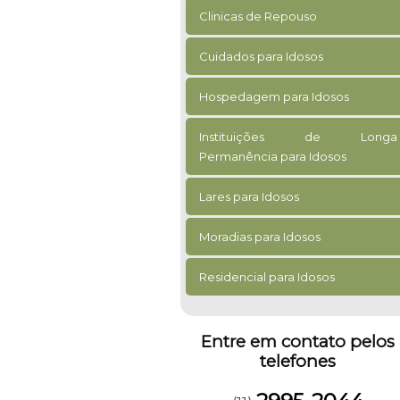
Clinicas de Repouso
Cuidados para Idosos
Hospedagem para Idosos
Instituições de Longa
Permanência para Idosos
Lares para Idosos
Moradias para Idosos
Residencial para Idosos
Entre em contato pelos
telefones