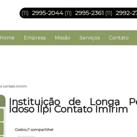
2995-2044
2995-2361
2992-2
(11)
(11)
(11)
Home
Empresa
Missão
Serviços
Contato
pi contato Imirim
Instituição de Longa P
Idoso Ilpi Contato Imirim
Gostou? compartilhe!