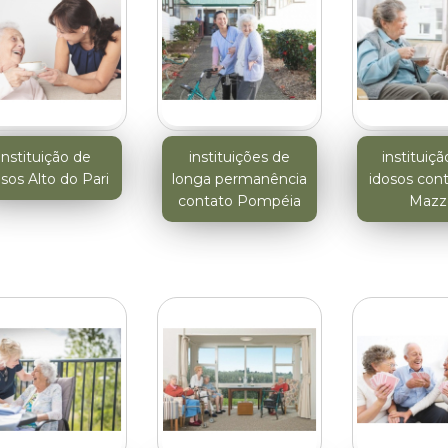
instituição de
instituições de
instituiçã
sos Alto do Pari
longa permanência
idosos cont
contato Pompéia
Mazz