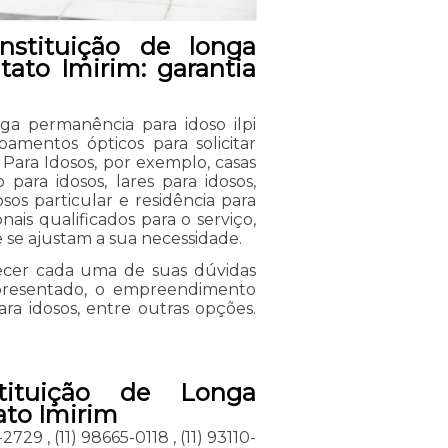
stituição de longa
tato Imirim: garantia
nga permanência para idoso ilpi
mentos ópticos para solicitar
 Para Idosos, por exemplo, casas
 para idosos, lares para idosos,
sos particular e residência para
ais qualificados para o serviço,
se ajustam a sua necessidade.
arecer cada uma de suas dúvidas
apresentado, o empreendimento
ra idosos, entre outras opções.
tituição de Longa
ato Imirim
2-2729
,
(11) 98665-0118
,
(11) 93110-