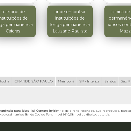
telefone de
onde encontrar
clinica de
instituições de
instituições de
permanênc
nga permanência
longa permanência
idosos cont
Caieras
Lauzane Paulista
Mazz
Rocha
GRANDE SÃO PAULO
Mairiporã
SP - Interior
Santos
São P
manência para Idoso Ilpi Contato Imirim
" é de direito reservado. Sua reprodução, parci
o autoral – artigo 184 do Código Penal –
Lei 9610/98 - Lei de direitos autorais
.