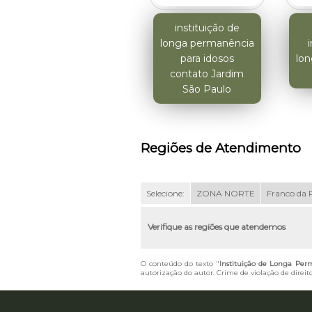
instituição de
longa permanência
para idosos
lo
contato Jardim
São Paulo
Regiões de Atendimento
Selecione:
ZONA NORTE
Franco da 
Verifique as regiões que atendemos
O conteúdo do texto "
Instituição de Longa Per
autorização do autor. Crime de violação de direit