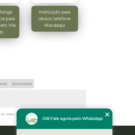
 longa
instituição para
ia para
idosos telefone
ato Vila
Mandaqui
ei
aulo
Zona Norte
al ou total, mesmo citando nossos links, é proibida sem a
Olá! Fale agora pelo WhatsApp.