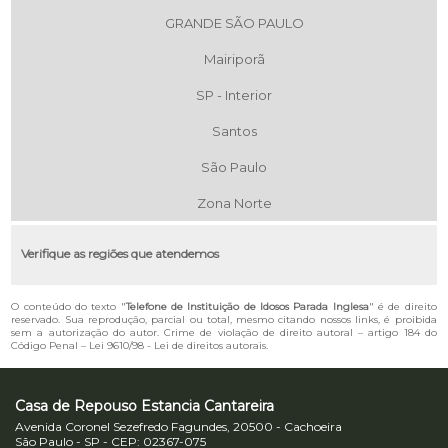
GRANDE SÃO PAULO
Mairiporã
SP - Interior
Santos
São Paulo
Zona Norte
Verifique as regiões que atendemos
O conteúdo do texto "
Telefone de Instituição de Idosos Parada Inglesa
" é de direito
reservado. Sua reprodução, parcial ou total, mesmo citando nossos links, é proibida
sem a autorização do autor. Crime de violação de direito autoral – artigo 184 do
Código Penal –
Lei 9610/98 - Lei de direitos autorais
.
Casa de Repouso Estancia Cantareira
Avenida Coronel Sezefredo Fagundes, 20500 - Cachoeira
São Paulo - SP - CEP: 02367-075