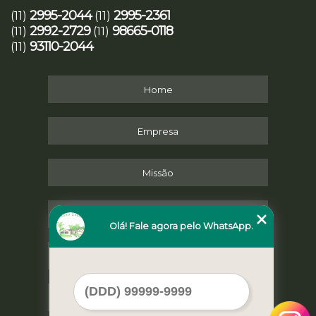
2995-2044
2995-2361
(11)
(11)
2992-2729
98665-0118
(11)
(11)
93110-2044
(11)
Home
Empresa
Missão
Serviços
Olá! Fale agora pelo WhatsApp.
Contato
Mapa do site