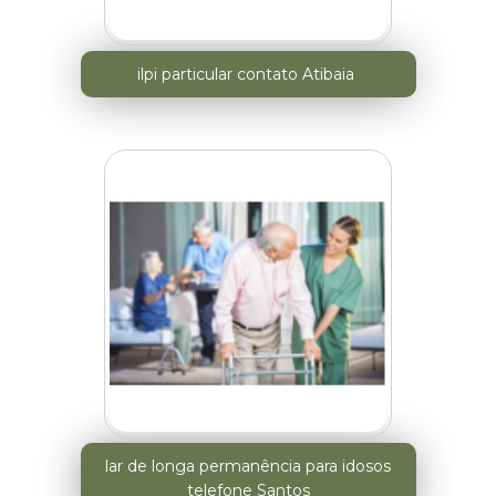
ilpi particular contato Atibaia
lar de longa permanência para idosos
telefone Santos