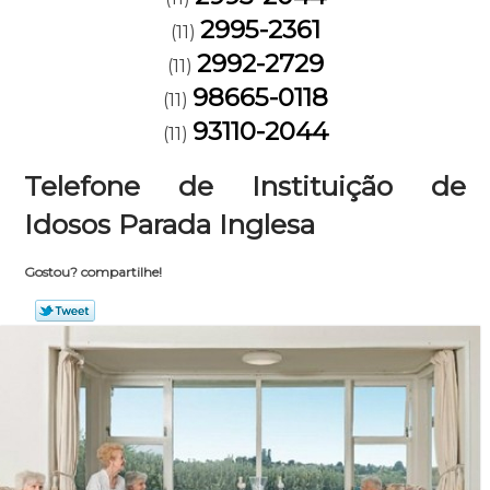
2995-2361
(11)
2992-2729
(11)
98665-0118
(11)
93110-2044
(11)
Telefone de Instituição de
Idosos Parada Inglesa
Gostou? compartilhe!