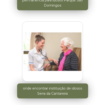
permanência para idosos Parque São
Domingos
onde encontrar instituição de idosos
Serra da Cantareira