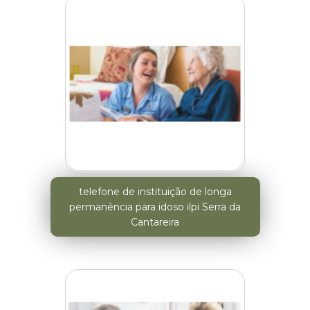
telefone de instituição de longa
permanência para idoso ilpi Serra da
Cantareira