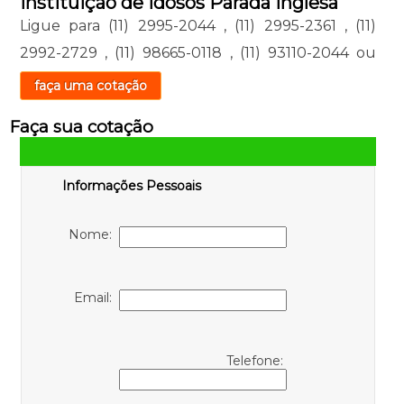
Instituição de Idosos Parada Inglesa
Ligue para
(11) 2995-2044
,
(11) 2995-2361
,
(11)
2992-2729
,
(11) 98665-0118
,
(11) 93110-2044
ou
faça uma cotação
Faça sua cotação
Informações Pessoais
Nome:
Email:
Telefone: