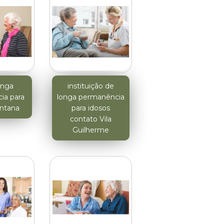
onga
instituição de
ia para
longa permanência
antana
para idosos
contato Vila
Guilherme