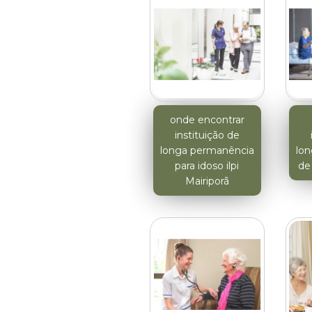
onde encontrar
instituição de
longa permanência
lo
para idoso ilpi
de
Mairiporã