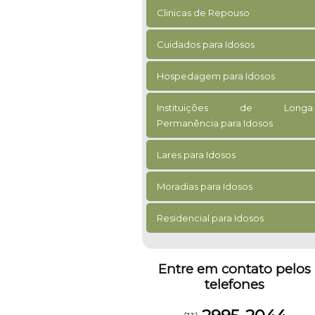
Clinicas de Repouso
Cuidados para Idosos
Hospedagem para Idosos
Instituições de Longa
Permanência para Idosos
Lares para Idosos
Moradias para Idosos
Residencial para Idosos
Entre em contato pelos
telefones