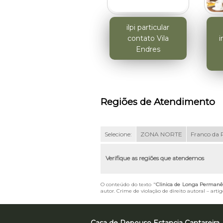
ilpi particular
contato Vila
i
Endres
Regiões de Atendimento
Selecione:
ZONA NORTE
Franco da 
Verifique as regiões que atendemos
O conteúdo do texto "
Clinica de Longa Permanê
autor. Crime de violação de direito autoral – art
Casa de Repouso Estancia Cantareira