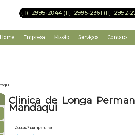
2995-2044
2995-2361
2992-2
(11)
(11)
(11)
Home
Empresa
Missão
Serviços
Contato
ndaqui
Clinica de Longa Perman
Mandaqui
Gostou? compartilhe!