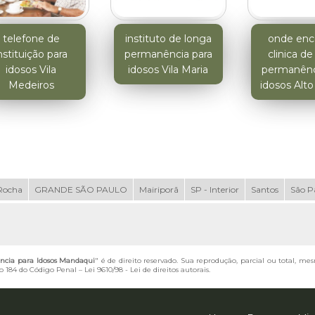
telefone de
instituto de longa
onde enc
nstituição para
permanência para
clinica de
idosos Vila
idosos Vila Maria
permanênc
Medeiros
idosos Alto
Rocha
GRANDE SÃO PAULO
Mairiporã
SP - Interior
Santos
São P
ncia para Idosos Mandaqui
" é de direito reservado. Sua reprodução, parcial ou total, me
igo 184 do Código Penal –
Lei 9610/98 - Lei de direitos autorais
.