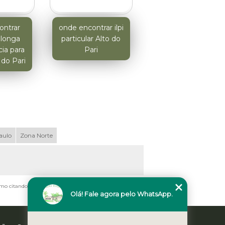
ontrar
onde encontrar ilpi
 longa
particular Alto do
ia para
Pari
 do Pari
aulo
Zona Norte
smo citando nossos links, é proibida sem a autorização do
Olá! Fale agora pelo WhatsApp.