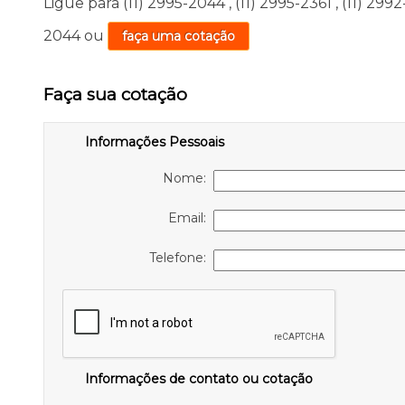
Ligue para
(11) 2995-2044
,
(11) 2995-2361
,
(11) 299
2044
ou
faça uma cotação
Faça sua cotação
Informações Pessoais
Nome:
Email:
Telefone:
Informações de contato ou cotação