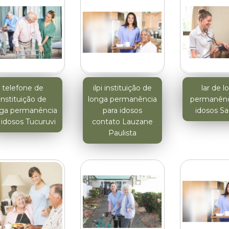
telefone de
ilpi instituição de
lar de l
instituição de
longa permanência
permanênc
nga permanência
para idosos
idosos S
 idosos Tucuruvi
contato Lauzane
Paulista