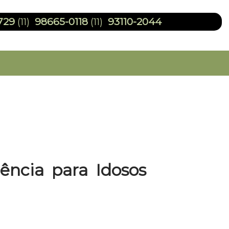
729
98665-0118
93110-2044
(11)
(11)
ência para Idosos