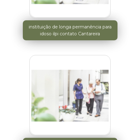
instituição de longa permanência para
idoso ilpi contato Cantareira