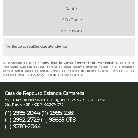
Santos
São Paulo
Zona Norte
Verifique as regiões que atendemos
O conteúdo do texto "
Instituições de Longa Permanência Mandaqui
" é de direito
reservado. Sua reprodução, parcial ou total, mesmo citando nossos links, é proibida
sem a autorização do autor. Crime de violação de direito autoral – artigo 184 do
Código Penal –
Lei 9610/98 - Lei de direitos autorais
.
Casa de Repouso Estancia Cantareira
Avenida Coronel Sezefredo Fagundes, 20500 - Cachoeira
São Paulo - SP - CEP: 02367-075
2995-2044
2995-2361
(11)
(11)
2992-2729
98665-0118
(11)
(11)
93110-2044
(11)