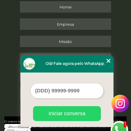
Home
Empresa
Missão
Serviços
Olá! Fale agora pelo WhatsApp.
Contato
Mapa do site
Iniciar conversa
©
O inteiro teor deste site está sujeito à proteção de direitos autorais. Copyright
Casa
1
de Repouso Estancia Cantareira (Lei 9610 de 19/02/1998)