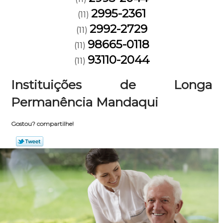
2995-2361
(11)
2992-2729
(11)
98665-0118
(11)
93110-2044
(11)
Instituições de Longa
Permanência Mandaqui
Gostou? compartilhe!