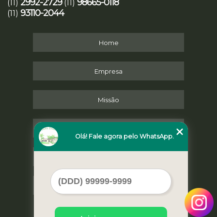
2992-2729
98665-0118
(11)
(11)
93110-2044
(11)
Home
Empresa
Missão
Serviços
Olá! Fale agora pelo WhatsApp.
Contato
Mapa do site