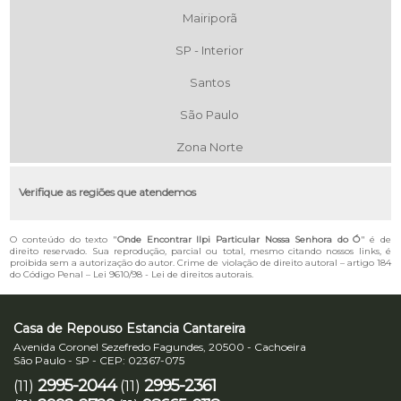
Mairiporã
SP - Interior
Santos
São Paulo
Zona Norte
Verifique as regiões que atendemos
O conteúdo do texto "
Onde Encontrar Ilpi Particular Nossa Senhora do Ó
" é de
direito reservado. Sua reprodução, parcial ou total, mesmo citando nossos links, é
proibida sem a autorização do autor. Crime de violação de direito autoral – artigo 184
do Código Penal –
Lei 9610/98 - Lei de direitos autorais
.
Casa de Repouso Estancia Cantareira
Avenida Coronel Sezefredo Fagundes, 20500 - Cachoeira
São Paulo - SP - CEP: 02367-075
2995-2044
2995-2361
(11)
(11)