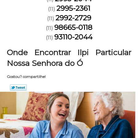
2995-2361
(11)
2992-2729
(11)
98665-0118
(11)
93110-2044
(11)
Onde Encontrar Ilpi Particular
Nossa Senhora do Ó
Gostou? compartilhe!