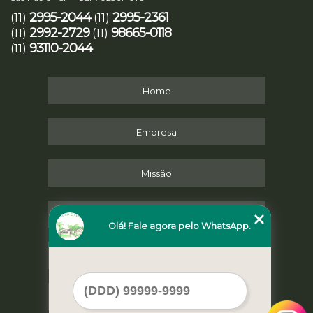
2995-2044
2995-2361
(11)
(11)
2992-2729
98665-0118
(11)
(11)
93110-2044
(11)
Home
Empresa
Missão
Serviços
Olá! Fale agora pelo WhatsApp.
Contato
Mapa do site