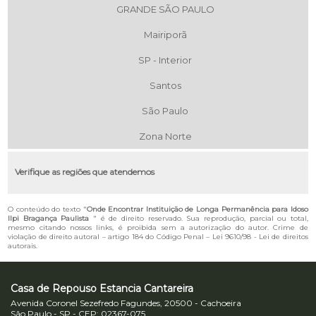
GRANDE SÃO PAULO
Mairiporã
SP - Interior
Santos
São Paulo
Zona Norte
Verifique as regiões que atendemos
O conteúdo do texto "
Onde Encontrar Instituição de Longa Permanência para Idoso
Ilpi Bragança Paulista
" é de direito reservado. Sua reprodução, parcial ou total,
mesmo citando nossos links, é proibida sem a autorização do autor. Crime de
violação de direito autoral – artigo 184 do Código Penal –
Lei 9610/98 - Lei de direitos
autorais
.
Casa de Repouso Estancia Cantareira
Avenida Coronel Sezefredo Fagundes, 20500 - Cachoeira
São Paulo - SP - CEP: 02367-075