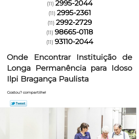
2995-2044
(11)
2995-2361
(11)
2992-2729
(11)
98665-0118
(11)
93110-2044
(11)
Onde Encontrar Instituição de
Longa Permanência para Idoso
Ilpi Bragança Paulista
Gostou? compartilhe!