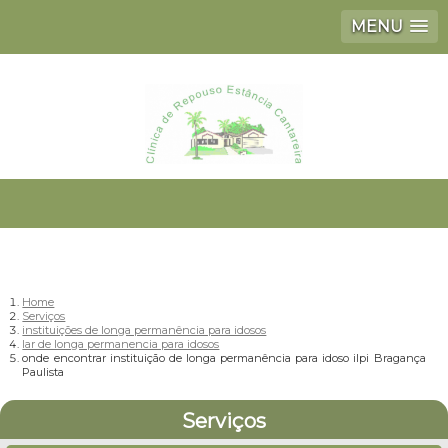
MENU
Home
Serviços
instituições de longa permanência para idosos
lar de longa permanencia para idosos
onde encontrar instituição de longa permanência para idoso ilpi Bragança
Paulista
Serviços