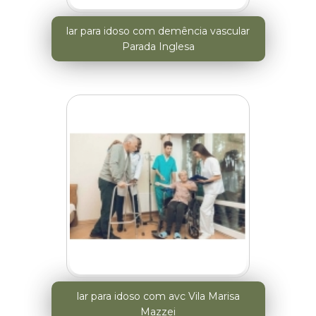
lar para idoso com demência vascular
Parada Inglesa
lar para idoso com avc Vila Marisa
Mazzei