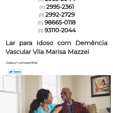
2995-2361
(11)
2992-2729
(11)
98665-0118
(11)
93110-2044
(11)
Lar para Idoso com Demência
Vascular Vila Marisa Mazzei
Gostou? compartilhe!