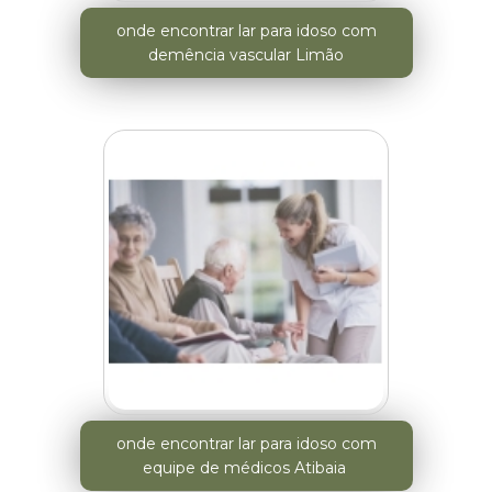
onde encontrar lar para idoso com
demência vascular Limão
onde encontrar lar para idoso com
equipe de médicos Atibaia