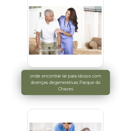
onde encontrar lar para idosos com
doenças degenerativas Parque do
Chaves