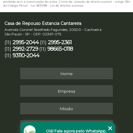
proibida sem a autorização do autor. Crime de violação de direito autoral – artigo 184
do Código Penal –
Lei 9610/98 - Lei de direitos autorais
.
Casa de Repouso Estancia Cantareira
Avenida Coronel Sezefredo Fagundes, 20500 - Cachoeira
São Paulo - SP - CEP: 02367-075
2995-2044
2995-2361
(11)
(11)
2992-2729
98665-0118
(11)
(11)
93110-2044
(11)
Home
Empresa
Missão
Serviços
Olá! Fale agora pelo WhatsApp.