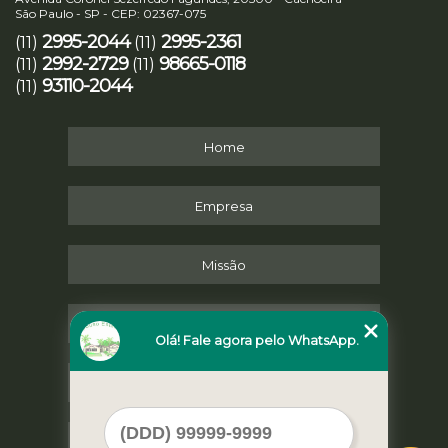
São Paulo - SP - CEP: 02367-075
2995-2044
2995-2361
(11)
(11)
2992-2729
98665-0118
(11)
(11)
93110-2044
(11)
Home
Empresa
Missão
Serviços
Olá! Fale agora pelo WhatsApp.
Contato
Mapa do site