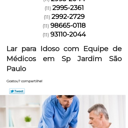
2995-2361
(11)
2992-2729
(11)
98665-0118
(11)
93110-2044
(11)
Lar para Idoso com Equipe de
Médicos em Sp Jardim São
Paulo
Gostou? compartilhe!