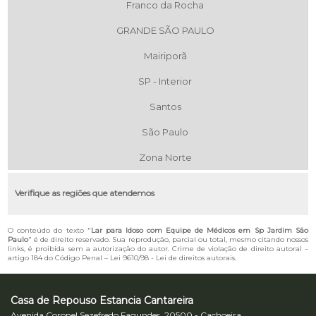
Franco da Rocha
GRANDE SÃO PAULO
Mairiporã
SP - Interior
Santos
São Paulo
Zona Norte
Verifique as regiões que atendemos
O conteúdo do texto "
Lar para Idoso com Equipe de Médicos em Sp Jardim São
Paulo
" é de direito reservado. Sua reprodução, parcial ou total, mesmo citando nossos
links, é proibida sem a autorização do autor. Crime de violação de direito autoral –
artigo 184 do Código Penal –
Lei 9610/98 - Lei de direitos autorais
.
Casa de Repouso Estancia Cantareira
Avenida Coronel Sezefredo Fagundes, 20500 - Cachoeira