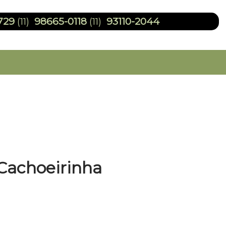
729
98665-0118
93110-2044
(11)
(11)
 Cachoeirinha