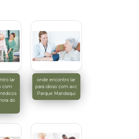
tro lar
onde encontro lar
so com
para idoso com avc
médicos
Parque Mandaqui
hora do