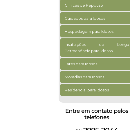
Clinicas de Repouso
Cuidados para Idosos
Hospedagem para Idosos
Instituições de Longa
Permanência para Idosos
Lares para Idosos
Moradias para Idosos
Residencial para Idosos
Entre em contato pelos
telefones