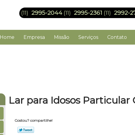
2995-2044
2995-2361
2992-2
(11)
(11)
(11)
Home
Empresa
Missão
Serviços
Contato
Lar para Idosos Particular
Gostou? compartilhe!