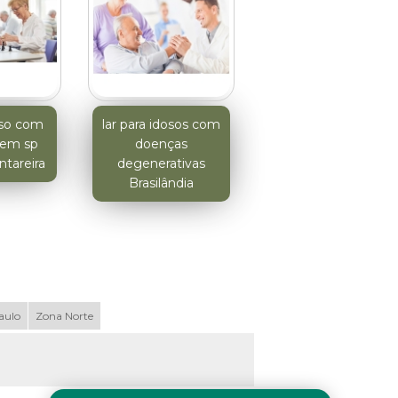
doso com
lar para idosos com
a em sp
doenças
ntareira
degenerativas
Brasilândia
aulo
Zona Norte