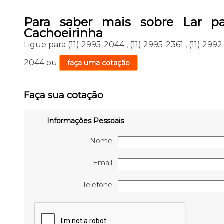
Para saber mais sobre Lar par
Cachoeirinha
Ligue para
(11) 2995-2044
,
(11) 2995-2361
,
(11) 299
2044
ou
faça uma cotação
Faça sua cotação
Informações Pessoais
Nome:
Email:
Telefone: