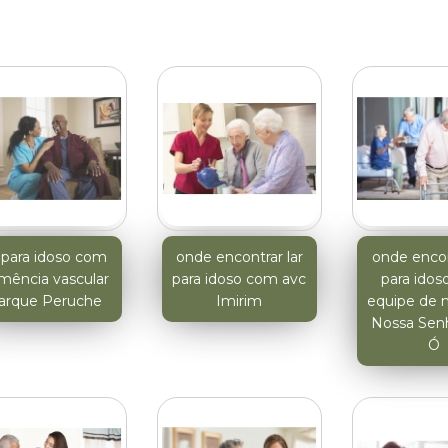
r para idoso com
onde encontrar lar
onde encon
mência vascular
para idoso com avc
para ido
arque Peruche
Imirim
equipe de 
Nossa Sen
Ó