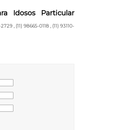
a Idosos Particular
2-2729
,
(11) 98665-0118
,
(11) 93110-