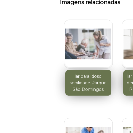
Imagens relacionadas
lar para idoso
la
senilidade Parque
de
São Domingos
P