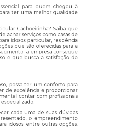
 essencial para quem chegou à
s para ter uma melhor qualidade
ticular Cachoeirinha? Saiba que
e achar serviços como casas de
para idosos particular, residência
opções que são oferecidas para a
u segmento, a empresa consegue
o e que busca a satisfação do
oso, possa ter um conforto para
er de excelência e proporcionar
mental contar com profissionais
especializado.
arecer cada uma de suas dúvidas
apresentado, o empreendimento
ra idosos, entre outras opções.