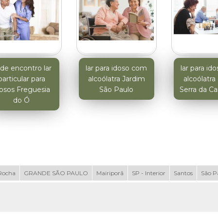
de encontro lar
lar para idoso com
lar para i
particular para
alcoólatra Jardim
alcoólatr
dosos Freguesia
São Paulo
Serra da Ca
do Ó
Rocha
GRANDE SÃO PAULO
Mairiporã
SP - Interior
Santos
São P