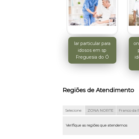
lar particular para
on
idosos em sp
Freguesia do Ó
i
Regiões de Atendimento
Selecione:
ZONA NORTE
Franco da 
Verifique as regiões que atendemos