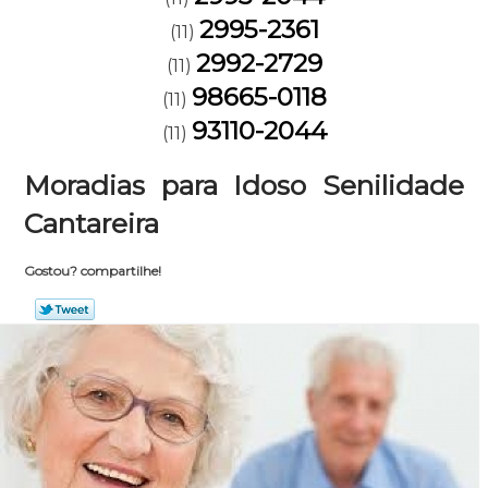
2995-2361
(11)
2992-2729
(11)
98665-0118
(11)
93110-2044
(11)
Moradias para Idoso Senilidade
Cantareira
Gostou? compartilhe!