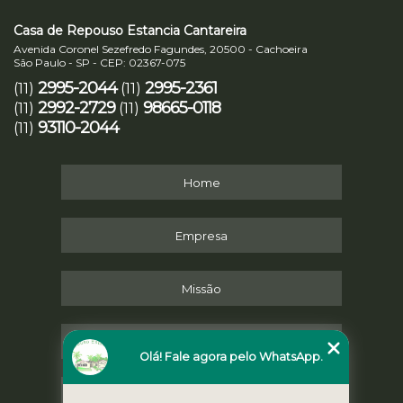
Casa de Repouso Estancia Cantareira
Avenida Coronel Sezefredo Fagundes, 20500 - Cachoeira
São Paulo - SP - CEP: 02367-075
2995-2044
2995-2361
(11)
(11)
2992-2729
98665-0118
(11)
(11)
93110-2044
(11)
Home
Empresa
Missão
Serviços
Olá! Fale agora pelo WhatsApp.
Contato