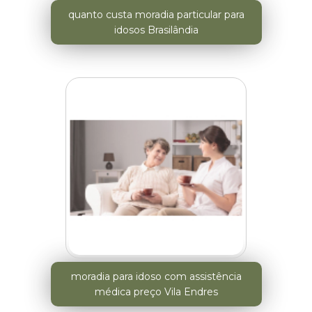
quanto custa moradia particular para
idosos Brasilândia
moradia para idoso com assistência
médica preço Vila Endres