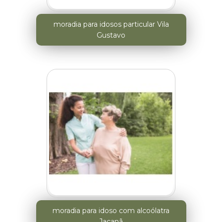
moradia para idosos particular Vila
Gustavo
moradia para idoso com alcoólatra
Jaçanã