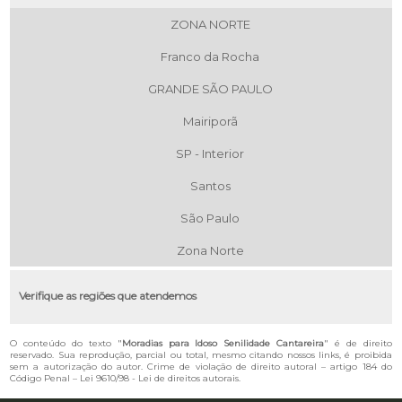
ZONA NORTE
Franco da Rocha
GRANDE SÃO PAULO
Mairiporã
SP - Interior
Santos
São Paulo
Zona Norte
Verifique as regiões que atendemos
O conteúdo do texto "
Moradias para Idoso Senilidade Cantareira
" é de direito
reservado. Sua reprodução, parcial ou total, mesmo citando nossos links, é proibida
sem a autorização do autor. Crime de violação de direito autoral – artigo 184 do
Código Penal –
Lei 9610/98 - Lei de direitos autorais
.