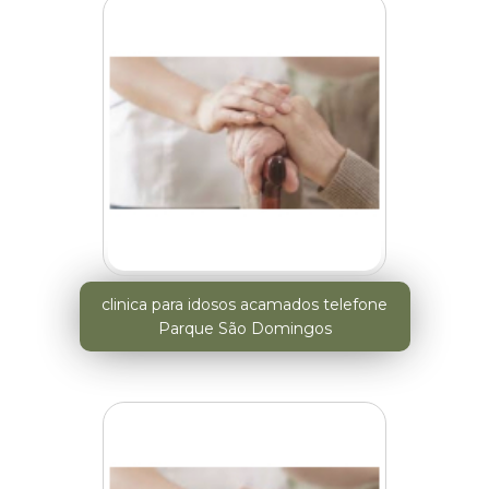
clinica para idosos acamados telefone
Parque São Domingos