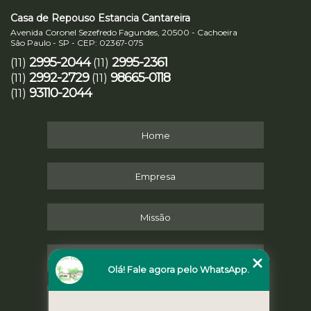
Casa de Repouso Estancia Cantareira
Avenida Coronel Sezefredo Fagundes, 20500 - Cachoeira
São Paulo - SP - CEP: 02367-075
2995-2044
2995-2361
(11)
(11)
2992-2729
98665-0118
(11)
(11)
93110-2044
(11)
Home
Empresa
Missão
Serviços
Olá! Fale agora pelo WhatsApp.
Contato