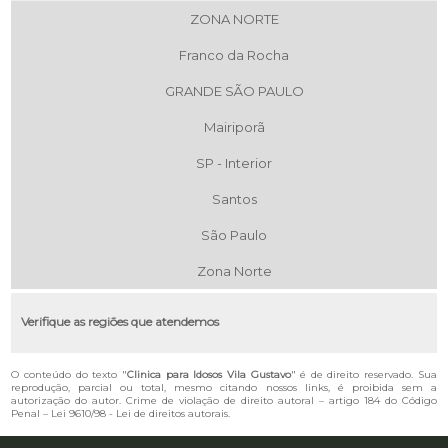
ZONA NORTE
Franco da Rocha
GRANDE SÃO PAULO
Mairiporã
SP - Interior
Santos
São Paulo
Zona Norte
Verifique as regiões que atendemos
O conteúdo do texto "
Clinica para Idosos Vila Gustavo
" é de direito reservado. Sua
reprodução, parcial ou total, mesmo citando nossos links, é proibida sem a
autorização do autor. Crime de violação de direito autoral – artigo 184 do Código
Penal –
Lei 9610/98 - Lei de direitos autorais
.