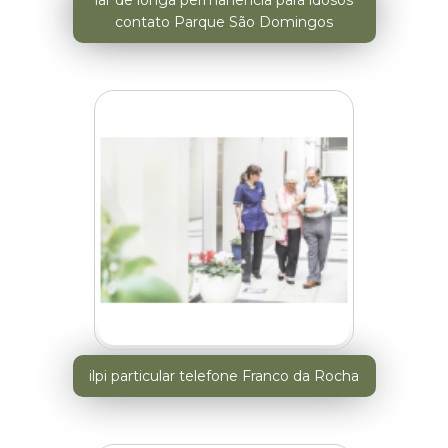
lar de longa permanência para idosos
contato Parque São Domingos
ilpi particular telefone Franco da Rocha