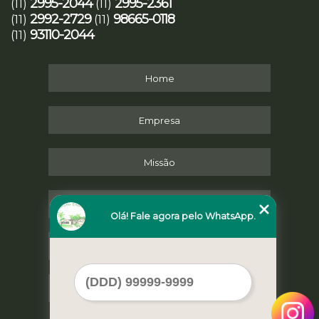
2995-2044
2995-2361
(11)
(11)
2992-2729
98665-0118
(11)
(11)
93110-2044
(11)
Home
Empresa
Missão
Serviços
Olá! Fale agora pelo WhatsApp.
Contato
Mapa do site