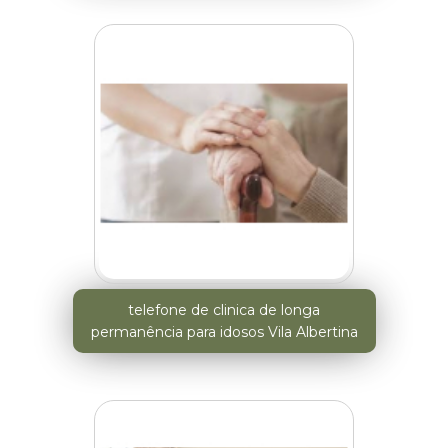
telefone de clinica de longa
permanência para idosos Vila Albertina