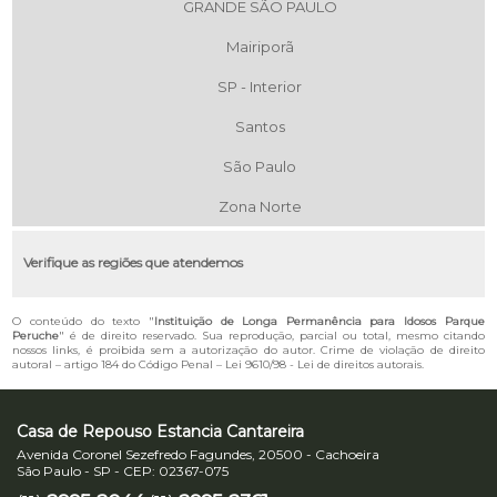
GRANDE SÃO PAULO
Mairiporã
SP - Interior
Santos
São Paulo
Zona Norte
Verifique as regiões que atendemos
O conteúdo do texto "
Instituição de Longa Permanência para Idosos Parque
Peruche
" é de direito reservado. Sua reprodução, parcial ou total, mesmo citando
nossos links, é proibida sem a autorização do autor. Crime de violação de direito
autoral – artigo 184 do Código Penal –
Lei 9610/98 - Lei de direitos autorais
.
Casa de Repouso Estancia Cantareira
Avenida Coronel Sezefredo Fagundes, 20500 - Cachoeira
São Paulo - SP - CEP: 02367-075