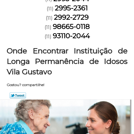
2995-2361
(11)
2992-2729
(11)
98665-0118
(11)
93110-2044
(11)
Onde Encontrar Instituição de
Longa Permanência de Idosos
Vila Gustavo
Gostou? compartilhe!