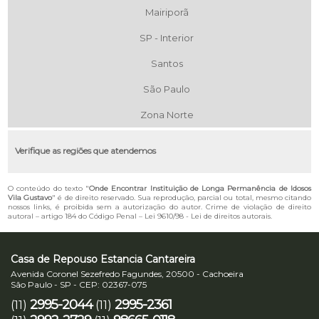
Mairiporã
SP - Interior
Santos
São Paulo
Zona Norte
Verifique as regiões que atendemos
O conteúdo do texto "
Onde Encontrar Instituição de Longa Permanência de Idosos
Vila Gustavo
" é de direito reservado. Sua reprodução, parcial ou total, mesmo citando
nossos links, é proibida sem a autorização do autor. Crime de violação de direito
autoral – artigo 184 do Código Penal –
Lei 9610/98 - Lei de direitos autorais
.
Casa de Repouso Estancia Cantareira
Avenida Coronel Sezefredo Fagundes, 20500 - Cachoeira
São Paulo - SP - CEP: 02367-075
2995-2044
2995-2361
(11)
(11)