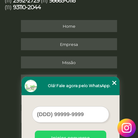
2992-2729
98665-0118
(11)
(11)
93110-2044
(11)
Home
Empresa
Missão
Serviços
Olá! Fale agora pelo WhatsApp.
Contato
Mapa do site