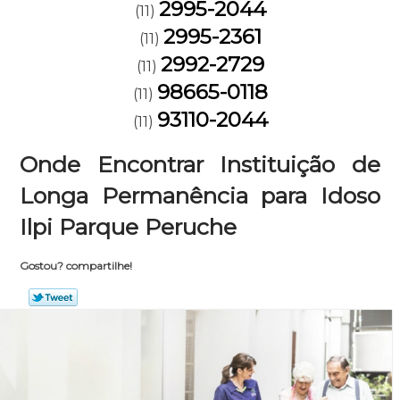
2995-2044
(11)
2995-2361
(11)
2992-2729
(11)
98665-0118
(11)
93110-2044
(11)
Onde Encontrar Instituição de
Longa Permanência para Idoso
Ilpi Parque Peruche
Gostou? compartilhe!