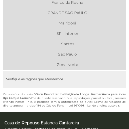
Franco da Rocha
GRANDE SÃO PAULO
Mairiporã
SP - Interior
Santos
São Paulo
Zona Norte
Verifique as regiões que atendemos
O conteúdo do texto "
Onde Encontrar Instituição de Longa Permanência para Idoso
Ilpi Parque Peruche
" é de direito reservado. Sua reprodução, parcial ou total, mesmo
citando nossos links, é proibida sem a autorização do autor. Crime de violação de
direito autoral – artigo 184 do Código Penal –
Lei 9610/98 - Lei de direitos autorais
.
Casa de Repouso Estancia Cantareira
Avenida Coronel Sezefredo Fagundes, 20500 - Cachoeira