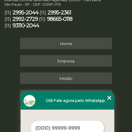
São Paulo - SP - CEP: 02367-075
2995-2044
2995-2361
(11)
(11)
2992-2729
98665-0118
(11)
(11)
93110-2044
(11)
Home
Empresa
Missão
Serviços
Olá! Fale agora pelo WhatsApp.
Contato
Mapa do site