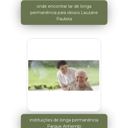
onde encontrar lar de longa
permanência para idosos Lauzane
Paulista
instituições de longa permanência
Parque Anhembi