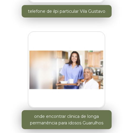
telefone de ilpi particular Vila Gustavo
onde encontrar clinica de longa
permanência para idosos Guarulhos