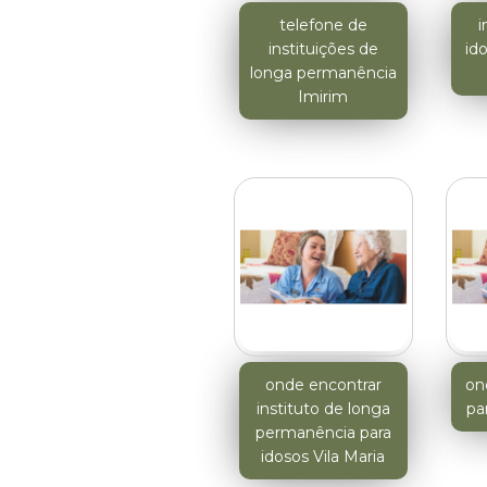
telefone de
i
instituições de
id
longa permanência
Imirim
onde encontrar
ond
instituto de longa
pa
permanência para
idosos Vila Maria