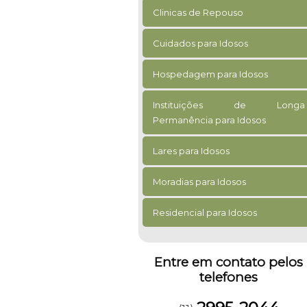
Clinicas de Repouso
Cuidados para Idosos
Hospedagem para Idosos
Instituições de Longa
Permanência para Idosos
Lares para Idosos
Moradias para Idosos
Residencial para Idosos
Entre em contato pelos
telefones