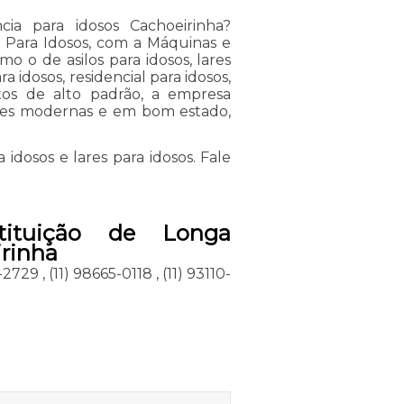
ia para idosos Cachoeirinha?
a Para Idosos, com a Máquinas e
o o de asilos para idosos, lares
a idosos, residencial para idosos,
tos de alto padrão, a empresa
ações modernas e em bom estado,
dosos e lares para idosos. Fale
tituição de Longa
rinha
2-2729
,
(11) 98665-0118
,
(11) 93110-