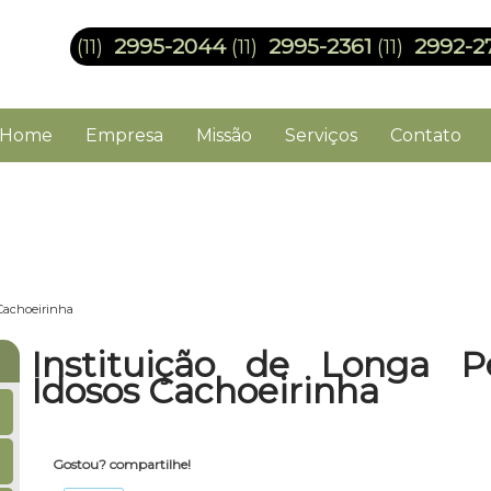
2995-2044
2995-2361
2992-2
(11)
(11)
(11)
Home
Empresa
Missão
Serviços
Contato
 Cachoeirinha
Instituição de Longa P
Idosos Cachoeirinha
Gostou? compartilhe!