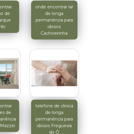
ontrar
onde encontrar lar
ão de
de longa
arque
permanência para
bi
idosos
Cachoeirinha
ontrar
telefone de clinica
ões de
de longa
anência
permanência para
a Mazzei
idosos Freguesia
do Ó