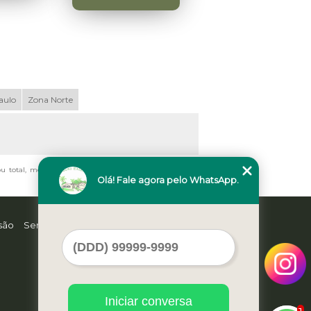
aulo
Zona Norte
 ou total, mesmo citando nossos links, é proibida sem a
Olá! Fale agora pelo WhatsApp.
são
Serviços
Contato
Mapa do site
Iniciar conversa