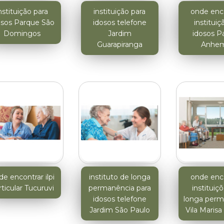
nstituição para
instituição para
onde enc
osos Parque São
idosos telefone
instituiç
Domingos
Jardim
idosos P
Guarapiranga
Anhem
e encontrar ilpi
instituto de longa
onde enc
rticular Tucuruvi
permanência para
instituiç
idosos telefone
longa perm
Jardim São Paulo
Vila Maris