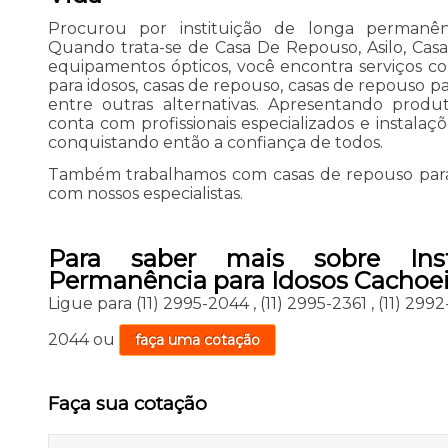
Procurou por instituição de longa permanênc
Quando trata-se de Casa De Repouso, Asilo, Cas
equipamentos ópticos, você encontra serviços com
para idosos, casas de repouso, casas de repouso par
entre outras alternativas. Apresentando produ
conta com profissionais especializados e instal
conquistando então a confiança de todos.
Também trabalhamos com casas de repouso para i
com nossos especialistas.
Para saber mais sobre Ins
Permanência para Idosos Cachoei
Ligue para
(11) 2995-2044
,
(11) 2995-2361
,
(11) 299
2044
ou
faça uma cotação
Faça sua cotação