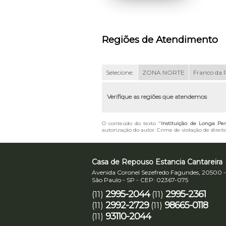
Regiões de Atendimento
Selecione:
ZONA NORTE
Franco da 
Verifique as regiões que atendemos
O conteúdo do texto "
Instituição de Longa Pe
autorização do autor. Crime de violação de direit
Casa de Repouso Estancia Cantareira
Avenida Coronel Sezefredo Fagundes, 20500 -
São Paulo - SP - CEP: 02367-075
2995-2044
2995-2361
(11)
(11)
2992-2729
98665-0118
(11)
(11)
93110-2044
(11)