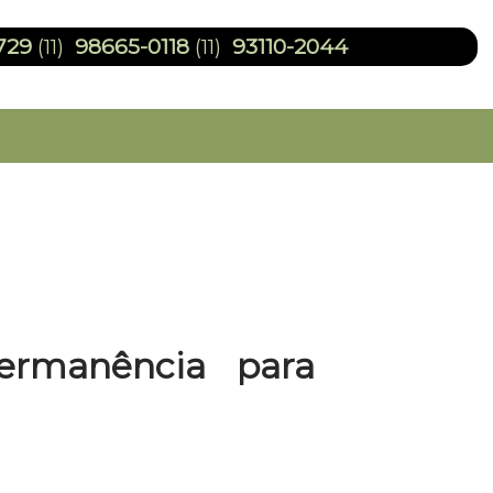
729
98665-0118
93110-2044
(11)
(11)
ermanência para