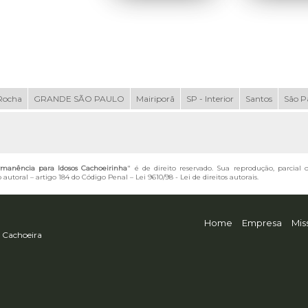
Rocha
GRANDE SÃO PAULO
Mairiporã
SP - Interior
Santos
São P
rmanência para Idosos Cachoeirinha
" é de direito reservado. Sua reprodução, parcial
o autoral – artigo 184 do Código Penal –
Lei 9610/98 - Lei de direitos autorais
.
Home
Empresa
Mis
 Cachoeira