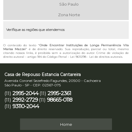
São Paulo
Zona Norte
Verifique as regiões que atendemos
O conteúdo do texto "
Onde Encontrar Instituições de Longa Permanência Vila
Marisa Mazzei
" é de direito reservado. Sua reprodução, parcial ou total, mesmo
citando nossos links, é proibida sem a autorização do autor. Crime de violação de
direito autoral – artigo 184 do Código Penal –
Lei 9610/98 - Lei de direitos autorais
.
Casa de Repouso Estancia Cantareira
Avenida Coronel Sezefredo Fagundes, 20500 - Cachoeira
São Paulo - SP - CEP: 02367-075
2995-2044
2995-2361
(11)
(11)
2992-2729
98665-0118
(11)
(11)
93110-2044
(11)
Home