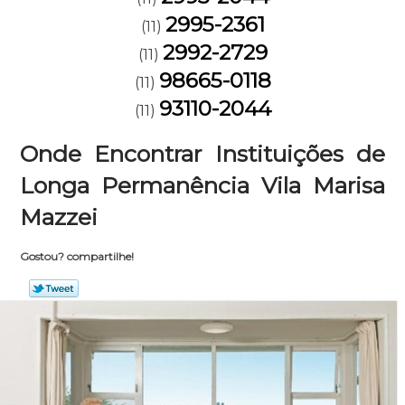
2995-2361
(11)
2992-2729
(11)
98665-0118
(11)
93110-2044
(11)
Onde Encontrar Instituições de
Longa Permanência Vila Marisa
Mazzei
Gostou? compartilhe!