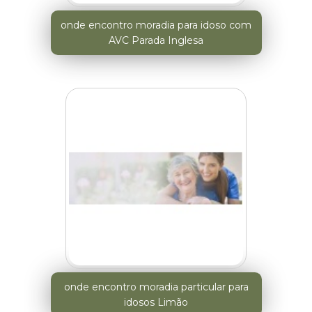
onde encontro moradia para idoso com
AVC Parada Inglesa
onde encontro moradia particular para
idosos Limão