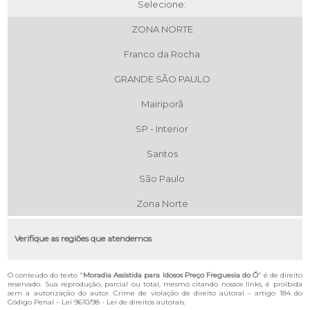
Selecione:
ZONA NORTE
Franco da Rocha
GRANDE SÃO PAULO
Mairiporã
SP - Interior
Santos
São Paulo
Zona Norte
Verifique as regiões que atendemos
O conteúdo do texto "
Moradia Assistida para Idosos Preço Freguesia do Ó
" é de direito
reservado. Sua reprodução, parcial ou total, mesmo citando nossos links, é proibida
sem a autorização do autor. Crime de violação de direito autoral – artigo 184 do
Código Penal –
Lei 9610/98 - Lei de direitos autorais
.