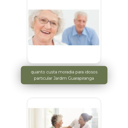
quanto custa moradia para idosos
particular Jardim Guarapiranga