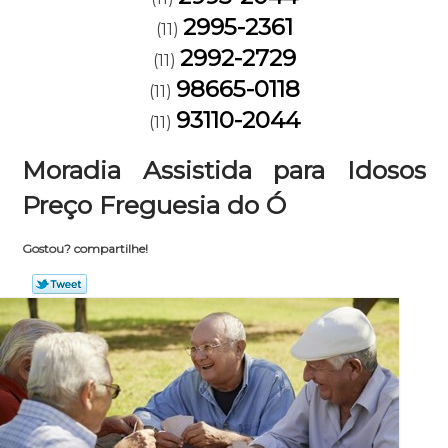
2995-2361
(11)
2992-2729
(11)
98665-0118
(11)
93110-2044
(11)
Moradia Assistida para Idosos
Preço Freguesia do Ó
Gostou? compartilhe!