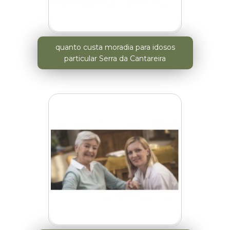
quanto custa moradia para idosos
particular Serra da Cantareira