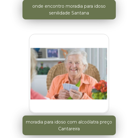
onde encontro moradia para idoso
senilidade Santana
moradia para idoso com alcoólatra preço
Cantareira