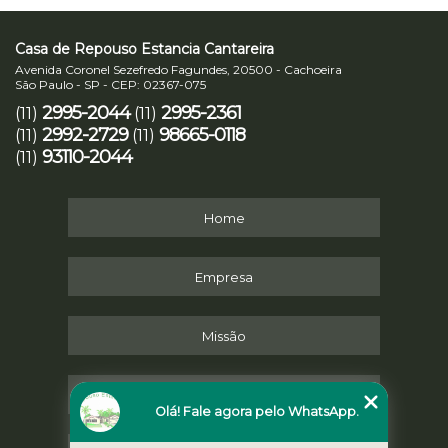
Casa de Repouso Estancia Cantareira
Avenida Coronel Sezefredo Fagundes, 20500 - Cachoeira
São Paulo - SP - CEP: 02367-075
2995-2044
2995-2361
(11)
(11)
2992-2729
98665-0118
(11)
(11)
93110-2044
(11)
Home
Empresa
Missão
Serviços
Olá! Fale agora pelo WhatsApp.